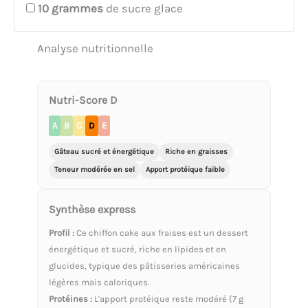
10
grammes
de sucre glace
Analyse nutritionnelle
Nutri-Score D
A
B
C
D
E
Gâteau sucré et énergétique
Riche en graisses
Teneur modérée en sel
Apport protéique faible
Synthèse express
Profil :
Ce chiffon cake aux fraises est un dessert
énergétique et sucré, riche en lipides et en
glucides, typique des pâtisseries américaines
légères mais caloriques.
Protéines :
L'apport protéique reste modéré (7 g