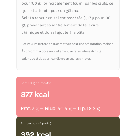
pour 100 g), principalement fourni par les œufs, ce
qui est attendu pour un gâteau.
Sel :
La teneur en sel est modérée (1, 17 g pour 100
g), provenant essentiellement de la levure
chimique et du sel ajouté à la pâte.
Ces valeurs restent approximatives pour une préparation maison.
À consommer occasionnellement en raison de sa densité
calorique et de sa teneur élevée en sucres simples.
Par 100 g de recette
377 kcal
Prot.
7 g —
Gluc.
50.5 g —
Lip.
16.3 g
Par portion (4 parts)
392 kcal