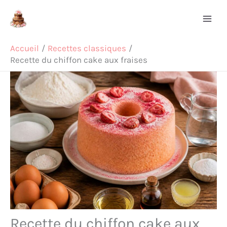
Aller
Rechercher
au
contenu
Accueil
Recettes classiques
Recette du chiffon cake aux fraises
Recette du chiffon cake aux