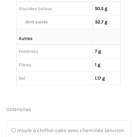
Glucides totaux
50.5 g
dont sucres
32.7 g
Autres
Protéines
7 g
Fibres
1 g
Sel
1.17 g
Ustensiles
moule à chiffon cake avec cheminée (environ