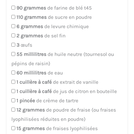
90
grammes
de farine de blé t45
110
grammes
de sucre en poudre
6
grammes
de levure chimique
2
grammes
de sel fin
3
œufs
55
millilitres
de huile neutre (tournesol ou
pépins de raisin)
60
millilitres
de eau
1
cuillère à café
de extrait de vanille
1
cuillère à café
de jus de citron en bouteille
1
pincée
de crème de tartre
12
grammes
de poudre de fraise (ou fraises
lyophilisées réduites en poudre)
15
grammes
de fraises lyophilisées