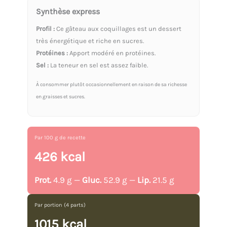
Synthèse express
Profil :
Ce gâteau aux coquillages est un dessert
très énergétique et riche en sucres.
Protéines :
Apport modéré en protéines.
Sel :
La teneur en sel est assez faible.
À consommer plutôt occasionnellement en raison de sa richesse
en graisses et sucres.
Par 100 g de recette
426 kcal
Prot.
4.9 g —
Gluc.
52.9 g —
Lip.
21.5 g
Par portion (4 parts)
1015 kcal