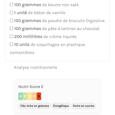
100
grammes
de beurre non salé
1
unité
de bâton de vanille
150
grammes
de poudre de biscuits Digestive
100
grammes
de pâte à tartiner au chocolat
200
millilitres
de crème liquide
10
units
de coquillages en plastique
comestibles
Analyse nutritionnelle
Nutri-Score E
A
B
C
D
E
Très riche en graisses
Énergétique
Riche en sucres