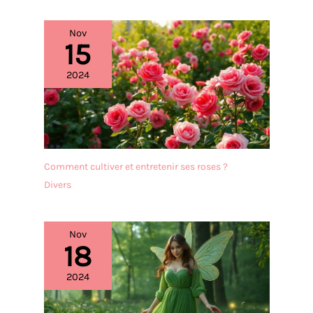
assiette creuse, grand
saladier, petit saladier ,
Nov
couverts à salade, plat
15
long, petit bol et plateau
rectangulaire à poignées.
2024
Disponible dans d’autres
thèmes : Perroquets de
Bahia, Toucans de Rio,
Bali, Jungle ou Fleurs
Exotiques. QUALITÉ DE
SERVICE : Les Jardins de la
Comment cultiver et entretenir ses roses ?
Comtesse, c’est aussi
l’assurance d’un service
Divers
après-vente de qualité,
rapide et efficace par le
spécialiste du déjeuner en
Nov
extérieur en France. Si
18
vous avez des questions,
n’hésitez pas à nous
2024
contacter !