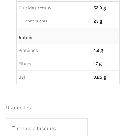
Glucides totaux
52.9 g
dont sucres
25 g
Autres
Protéines
4.9 g
Fibres
1.7 g
Sel
0.25 g
Ustensiles
moule à biscuits