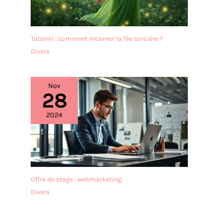
Tutoriel : comment incarner la fée sorcière ?
Divers
Nov
28
2024
Offre de stage : webmarketing
Divers