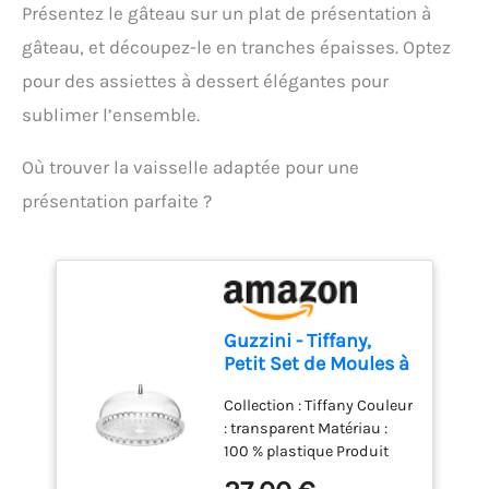
Présentez le gâteau sur un plat de présentation à
accessoires. Compact et
pratique pour un usage
gâteau, et découpez-le en tranches épaisses. Optez
quotidien : Léger, doté d'un
pour des assiettes à dessert élégantes pour
câble de 1 mètre et d'un
design compact, ce mixeur
sublimer l’ensemble.
est facile à ranger et
parfait pour toutes vos
Où trouver la vaisselle adaptée pour une
tâches de cuisine.
présentation parfaite ?
Guzzini - Tiffany,
Petit Set de Moules à
Gâteau -
Collection : Tiffany Couleur
Transparent, Ø 30 x
: transparent Matériau :
h16 cm - 19950100
100 % plastique Produit
officiel Guzzini, fabriqué