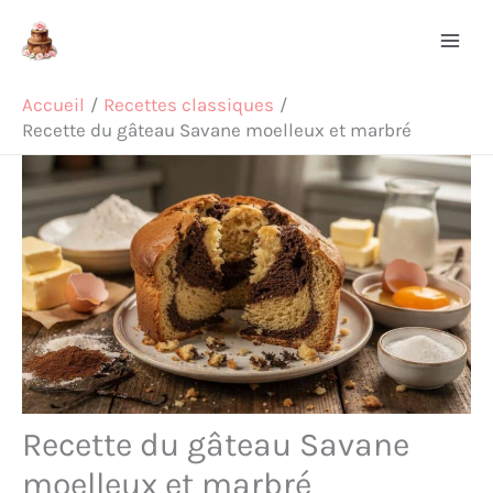
Aller
Rechercher
au
contenu
Accueil
Recettes classiques
Recette du gâteau Savane moelleux et marbré
Recette du gâteau Savane
moelleux et marbré