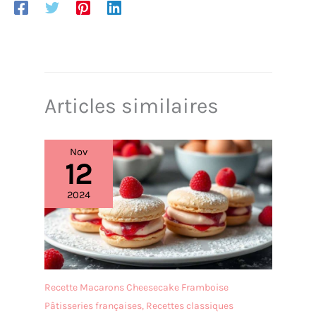
Articles similaires
Nov
12
2024
Recette Macarons Cheesecake Framboise
Pâtisseries françaises
,
Recettes classiques