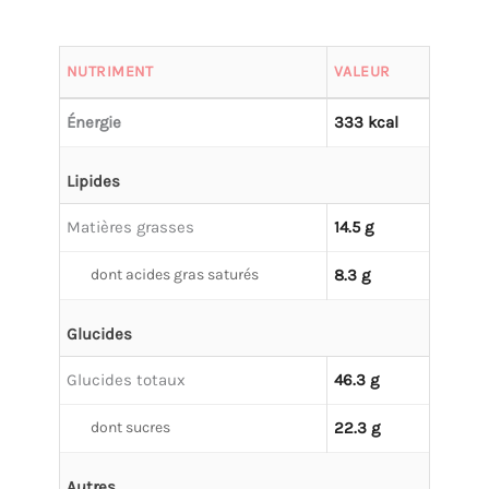
NUTRIMENT
VALEUR
Énergie
333 kcal
Lipides
Matières grasses
14.5 g
dont acides gras saturés
8.3 g
Glucides
Glucides totaux
46.3 g
dont sucres
22.3 g
Autres