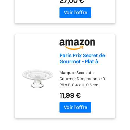
27,00 €
en Italie depuis 1912 Poids
du colis: 1.02 kilograms
Paris Prix Secret de
Gourmet - Plat à
Gâteau sur Pied
Marque : Secret de
Renaissance 29cm
Gourmet Dimensions : D.
Transparent
29 x P. 0,4 x H. 9,5 cm
Matière : Verre Coloris :
11,99 €
Transparent