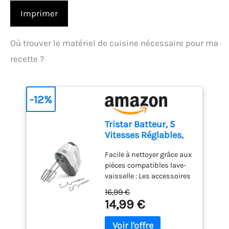
Imprimer
Où trouver le matériel de cuisine nécessaire pour ma
recette ?
-12%
Tristar Batteur, 5
Vitesses Réglables,
200W, Design
Facile à nettoyer grâce aux
Ergonomique, Fouets
pièces compatibles lave-
et Crochets Inox,
vaisselle : Les accessoires
Pièces Compatibles
en acier inoxydable,
Lave-Vaisselle, Sans
16,99 €
comme les crochets et
BPA, Compact et
14,99 €
fouets, sont détachables
Pratique, Avec
et lavables au lave-
Bouton Éjecteur, MX-