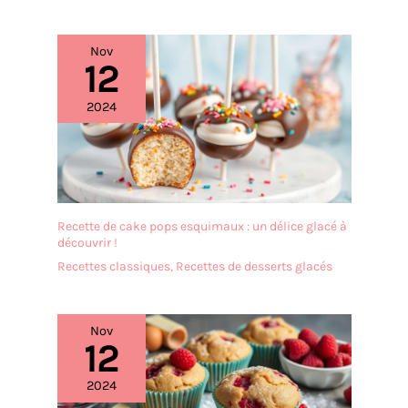
Nov
12
2024
Recette de cake pops esquimaux : un délice glacé à
découvrir !
Recettes classiques
,
Recettes de desserts glacés
Nov
12
2024