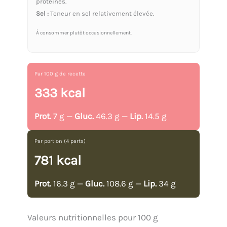
protéines.
Sel :
Teneur en sel relativement élevée.
À consommer plutôt occasionnellement.
Par 100 g de recette
333 kcal
Prot.
7 g —
Gluc.
46.3 g —
Lip.
14.5 g
Par portion (4 parts)
781 kcal
Prot.
16.3 g —
Gluc.
108.6 g —
Lip.
34 g
Valeurs nutritionnelles pour 100 g