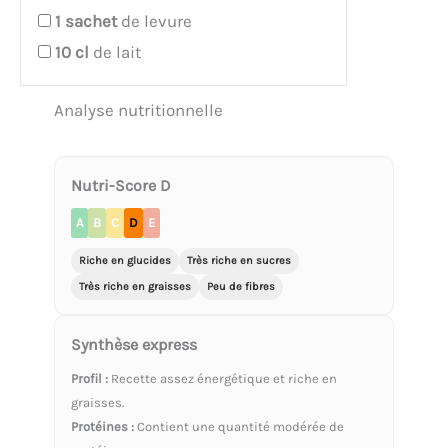
1
sachet
de levure
10
cl
de lait
Analyse nutritionnelle
Nutri-Score D
A
B
C
D
E
Riche en glucides
Très riche en sucres
Très riche en graisses
Peu de fibres
Synthèse express
Profil :
Recette assez énergétique et riche en
graisses.
Protéines :
Contient une quantité modérée de