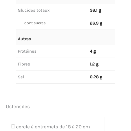
Glucides totaux
36.1 g
dont sucres
26.9 g
Autres
Protéines
4 g
Fibres
1.2 g
Sel
0.28 g
Ustensiles
cercle à entremets de 18 à 20 cm