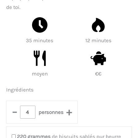
de toi.
35 minutes
12 minutes
moyen
€€
Ingrédients
–
+
personnes
220
grammes
de biscuits sablés pur beurre