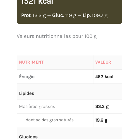
1521 kcal
Prot.
13.3 g —
Gluc.
119 g —
Lip.
109.7 g
Valeurs nutritionnelles pour 100 g
NUTRIMENT
VALEUR
Énergie
462 kcal
Lipides
Matières grasses
33.3 g
dont acides gras saturés
19.6 g
Glucides