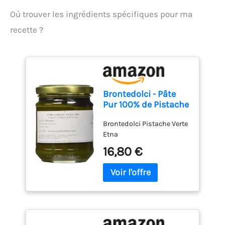
Où trouver les ingrédients spécifiques pour ma
recette ?
Brontedolci - Pâte
Pur 100% de Pistache
- Pistache Verte Etna
Brontedolci Pistache Verte
- 190g
Etna
16,80 €