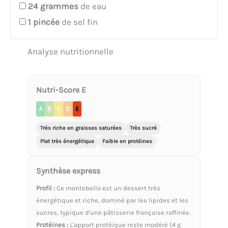
24
grammes
de eau
1
pincée
de sel fin
Analyse nutritionnelle
Nutri-Score E
A
B
C
D
E
Très riche en graisses saturées
Très sucré
Plat très énergétique
Faible en protéines
Synthèse express
Profil :
Ce montebello est un dessert très
énergétique et riche, dominé par les lipides et les
sucres, typique d'une pâtisserie française raffinée.
Protéines :
L'apport protéique reste modéré (4 g