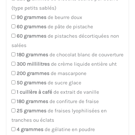
(type petits sablés)
90
grammes
de beurre doux
60
grammes
de pâte de pistache
60
grammes
de pistaches décortiquées non
salées
180
grammes
de chocolat blanc de couverture
300
millilitres
de crème liquide entière uht
200
grammes
de mascarpone
50
grammes
de sucre glace
1
cuillère à café
de extrait de vanille
180
grammes
de confiture de fraise
25
grammes
de fraises lyophilisées en
tranches ou éclats
4
grammes
de gélatine en poudre