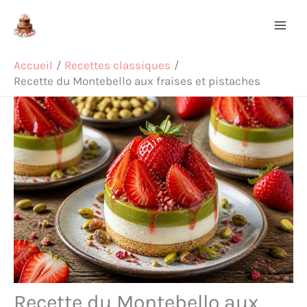
Aller
Rechercher
au
contenu
Accueil
Recettes classiques
Recette du Montebello aux fraises et pistaches
Recette du Montebello aux