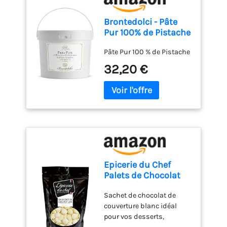
Brontedolci - Pâte
Pur 100% de Pistache
- Pistache Verte -
Pâte Pur 100 % de Pistache
(500, Grammes)
32,20 €
Epicerie du Chef
Palets de Chocolat
Blanc 500 g
Sachet de chocolat de
couverture blanc idéal
pour vos desserts,