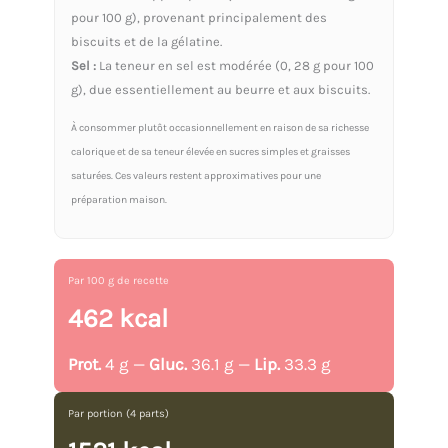
pour 100 g), provenant principalement des
biscuits et de la gélatine.
Sel :
La teneur en sel est modérée (0, 28 g pour 100
g), due essentiellement au beurre et aux biscuits.
À consommer plutôt occasionnellement en raison de sa richesse
calorique et de sa teneur élevée en sucres simples et graisses
saturées. Ces valeurs restent approximatives pour une
préparation maison.
Par 100 g de recette
462 kcal
Prot.
4 g —
Gluc.
36.1 g —
Lip.
33.3 g
Par portion (4 parts)