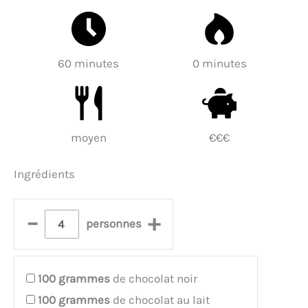
60 minutes
0 minutes
moyen
€€€
Ingrédients
–
+
personnes
100
grammes
de chocolat noir
100
grammes
de chocolat au lait