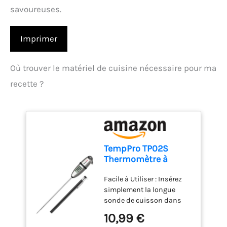
savoureuses.
Imprimer
Où trouver le matériel de cuisine nécessaire pour ma
recette ?
TempPro TP02S
Thermomètre à
viande, thermomètre
Facile à Utiliser : Insérez
à lecture
simplement la longue
instantanée 3s
sonde de cuisson dans
vos aliments ou liquides
10,99 €
et obtenez une lecture