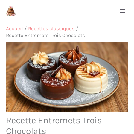
Aller
Rechercher
au
contenu
Accueil
Recettes classiques
Recette Entremets Trois Chocolats
Recette Entremets Trois
Chocolats