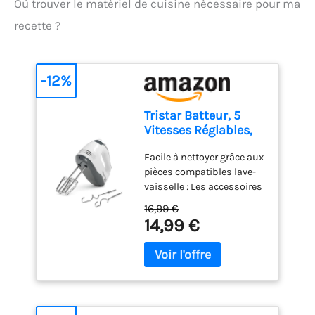
Où trouver le matériel de cuisine nécessaire pour ma
recette ?
-12%
Tristar Batteur, 5
Vitesses Réglables,
200W, Design
Facile à nettoyer grâce aux
Ergonomique, Fouets
pièces compatibles lave-
et Crochets Inox,
vaisselle : Les accessoires
Pièces Compatibles
en acier inoxydable,
Lave-Vaisselle, Sans
16,99 €
comme les crochets et
BPA, Compact et
14,99 €
fouets, sont détachables
Pratique, Avec
et lavables au lave-
Bouton Éjecteur, MX-
vaisselle pour un entretien
4203
facile. Puissant moteur de
200W pour une grande
polyvalence : Avec 200W et