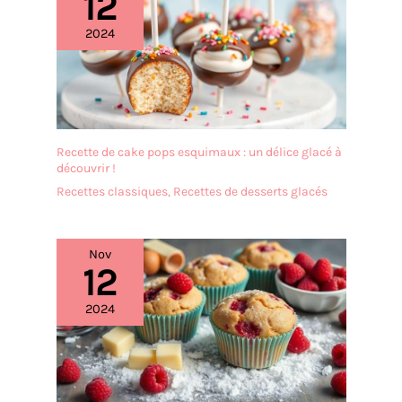
12
décorations saisonnières
donc être facilement
sur une table à manger,
2024
nettoyé avec un chiffon
une table basse ou un
humide.
buffet. ✔ VERRE
RÉSISTANT ET ENTRETIEN
FACILE: Fabriqué en verre
transparent de qualité, ce
plat de service est durable,
Recette de cake pops esquimaux : un délice glacé à
stable et facile à nettoyer
découvrir !
pour une utilisation
Recettes classiques
,
Recettes de desserts glacés
quotidienne ou lors de
réceptions et événements.
Nov
12
2024