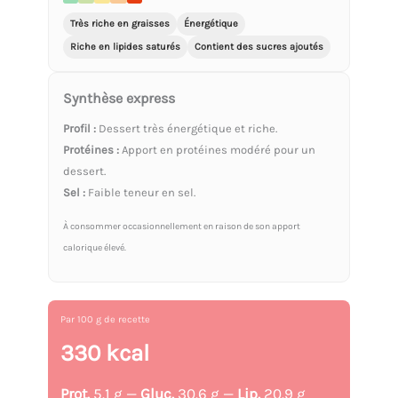
Très riche en graisses
Énergétique
Riche en lipides saturés
Contient des sucres ajoutés
Synthèse express
Profil :
Dessert très énergétique et riche.
Protéines :
Apport en protéines modéré pour un
dessert.
Sel :
Faible teneur en sel.
À consommer occasionnellement en raison de son apport
calorique élevé.
Par 100 g de recette
330 kcal
Prot.
5.1 g —
Gluc.
30.6 g —
Lip.
20.9 g