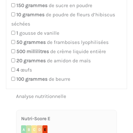
150
grammes
de sucre en poudre
10
grammes
de poudre de fleurs d’hibiscus
séchées
1
gousse de vanille
50
grammes
de framboises lyophilisées
500
millilitres
de crème liquide entière
20
grammes
de amidon de maïs
4
œufs
100
grammes
de beurre
Analyse nutritionnelle
Nutri-Score E
A
B
C
D
E