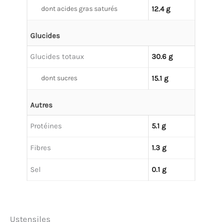
dont acides gras saturés
12.4 g
Glucides
Glucides totaux
30.6 g
dont sucres
15.1 g
Autres
Protéines
5.1 g
Fibres
1.3 g
Sel
0.1 g
Ustensiles