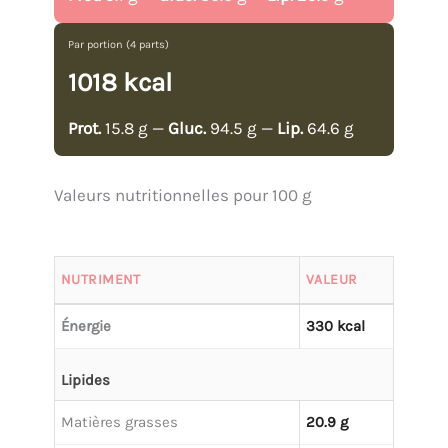
Par portion (4 parts)
1018 kcal
Prot.
15.8 g —
Gluc.
94.5 g —
Lip.
64.6 g
Valeurs nutritionnelles pour 100 g
NUTRIMENT
VALEUR
Énergie
330 kcal
Lipides
Matières grasses
20.9 g