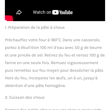
1. Préparation de la pâte à choux
Préchauffez votre four à 180°C. Dans une casserole,
portez à ébullition 100 ml d’eau avec 50 g de beurre
et une pincée de sel. Retirez du feu et versez 100 g de
farine en une seule fois. Remuez vigoureusement
puis remettez sur feu moyen pour dessécher la pâte.
Hors du feu, incorporez les œufs, un à un, jusqu’à
obtention d’une pâte homogène.
2. Cuisson des choux
Formez des petits choux sur une plaque recouverte