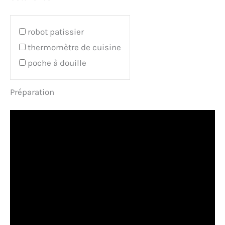
robot patissier
thermomètre de cuisine
poche à douille
Préparation