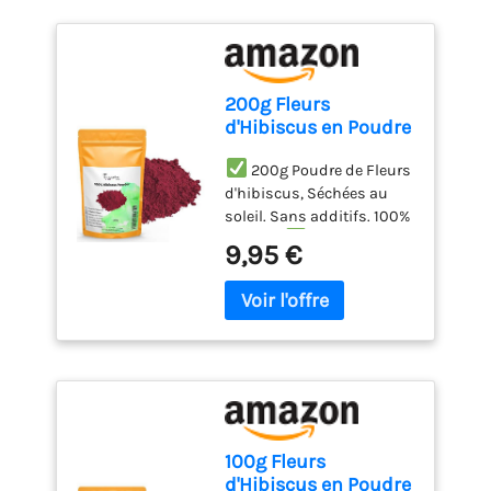
200g Fleurs
d'Hibiscus en Poudre
| Poudre de Hibiscus
| Fleurs de Hibiscus
200g Poudre de Fleurs
Moulues |100%
d'hibiscus, Séchées au
Naturel, Pur et Sans
soleil. Sans additifs. 100%
Additifs
Naturel.
La poudre de
9,95 €
hibiscus a un parfum
intense, une finesse,
saveur, et des propriétés
médicinales
exceptionnelles.
Hibiscus de Qualité
Supérieure : Bissap,
Karkadé est séchée au
soleil pour préserver ses
100g Fleurs
substances actives.
d'Hibiscus en Poudre