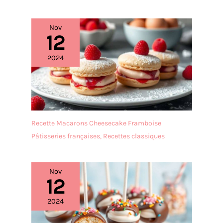
à nettoyer, sans traces ni
showers, anniversaires,
odeurs. De plus, ils ne
goûters et réceptions
contiennent pas de plomb,
Nov
diverses QUALITÉ
12
vous permettant de
SUPÉRIEURE: Assiettes en
savourer vos plats en
carton robuste avec
toute sérénité.
2024
finition soignée, offrant
【Nettoyage au lave-
stabilité et résistance
vaisselle et au micro-
pendant l'utilisation
ondes】 : Testé
rigoureusement par des
laboratoires
internationaux, ce set est
Recette Macarons Cheesecake Framboise
compatible avec le lave-
Pâtisseries françaises
,
Recettes classiques
vaisselle et le micro-
ondes. Ainsi, vous pouvez
utiliser intégralement ces
Nov
appareils pour ranger tous
12
vos ustensiles de table.
【Economie d'espace】 :
2024
Ce set de vaisselle épuré
crée un environnement de