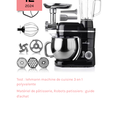
2024
Test : lehmann machine de cuisine 3 en 1
polyvalente
Matériel de pâtisserie
,
Robots patissiers : guide
d'achat