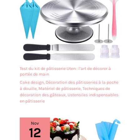
Test du kit de pâtisserie Uten : l’art de décorer à
portée de main
Cake design
,
Décoration des pâtisseries à la poche
à douille
,
Matériel de pâtisserie
,
Techniques de
décoration des gâteaux
,
Ustensiles indispensables
en pâtisserie
Nov
12