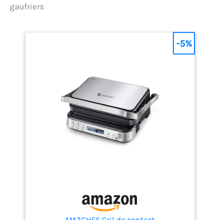
viande double face, ou
Plancha, Grill Viande,
gaufriers
librement ajustable
Gaufrier Croque
comme un grill
Monsieur, Apareille a
gaufrier ou une grill
Panini. Cette grill
-5%
panini. ✔[Design
viande multifonction
optimisé] - ①La
répond à vos
poignée de la appareil
différents besoins de
a panini est fabriquée
cuisson. ✔[4 Plaques
en alliage
Antiadhésives] - Les 4
d'aluminium de haute
plaques amovible ont
qualité non
un revêtement
conducteur de
antiadhésif sûr sur
chaleur, ce qui donne
leur surface, qui ne se
toujours une
dégrade pas et ne
sensation de fraîcheur
s'écaille pas dans vos
et évite les brûlures.
aliments. Les grill
②Le collecteur de
viande plaque
graisse s'adapte juste
amovible sont faciles
en dessous de la
à mettre en place et à
surface de cuisson, ce
retirer. Les plaques du
qui dirige les gouttes
gril passent au lave-
dans le collecteur
AMZCHEF Gril de contact