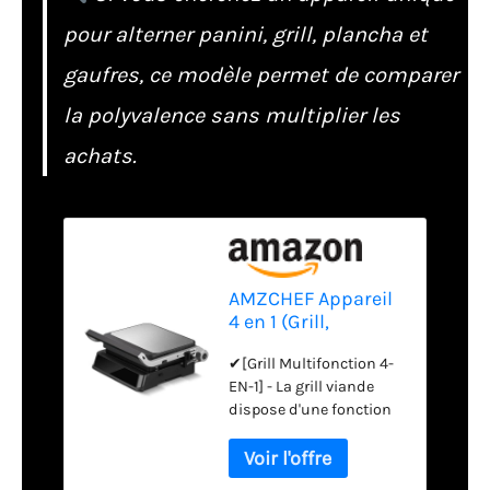
pour alterner panini, grill, plancha et
gaufres, ce modèle permet de comparer
la polyvalence sans multiplier les
achats.
AMZCHEF Appareil
4 en 1 (Grill,
Plancha, Grill
✔[Grill Multifonction 4-
Panini, Gaufrier) -
EN-1] - La grill viande
2000W Machine a
dispose d'une fonction
Panini Température
de chauffage
et Temps
simple/double face, 2
Rréglables - 4
plaques à gaufres et 2
Plaques à Amovible