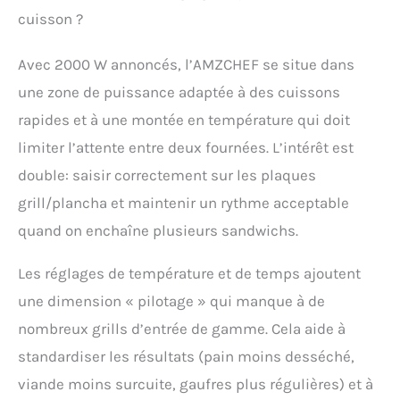
pour tout garder sous
cuisson ?
contrôle. ✔[La hauteur et
l'angle peuvent être
Avec 2000 W annoncés, l’AMZCHEF se situe dans
réglés librement] - ①Le
une zone de puissance adaptée à des cuissons
gril supérieur est conçu
avec une structure de
rapides et à une montée en température qui doit
suspension amortie, ce
limiter l’attente entre deux fournées. L’intérêt est
qui permet de préparer
des aliments à
double: saisir correctement sur les plaques
différentes hauteurs
grill/plancha et maintenir un rythme acceptable
(jusqu'à 7 cm) sans les
écraser. ②La grill
quand on enchaîne plusieurs sandwichs.
multifonction peut être
ouverte à 180° comme
Les réglages de température et de temps ajoutent
une grill viande double
face, ou librement
une dimension « pilotage » qui manque à de
ajustable comme un
nombreux grills d’entrée de gamme. Cela aide à
grill gaufrier ou une grill
panini. ✔[Design
standardiser les résultats (pain moins desséché,
optimisé] - ①La poignée
viande moins surcuite, gaufres plus régulières) et à
de la appareil a panini