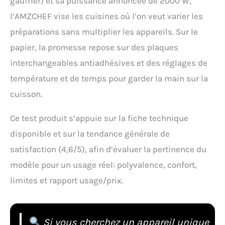
gaufrier) et sa puissance annoncée de 2000 W,
l’AMZCHEF vise les cuisines où l’on veut varier les
préparations sans multiplier les appareils. Sur le
papier, la promesse repose sur des plaques
interchangeables antiadhésives et des réglages de
température et de temps pour garder la main sur la
cuisson.
Ce test produit s’appuie sur la fiche technique
disponible et sur la tendance générale de
satisfaction (4,6/5), afin d’évaluer la pertinence du
modèle pour un usage réel: polyvalence, confort,
limites et rapport usage/prix.
Si vous cherchez un appareil unique