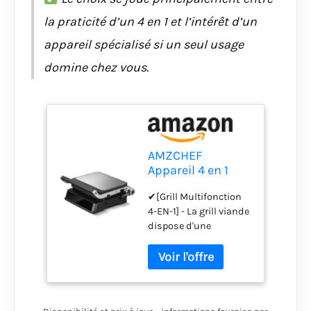
la praticité d’un 4 en 1 et l’intérêt d’un
appareil spécialisé si un seul usage
domine chez vous.
AMZCHEF
Appareil 4 en 1
(Grill, Plancha,
✔[Grill Multifonction
Grill Panini,
4-EN-1] - La grill viande
Gaufrier) - 2000W
dispose d'une
Machine a Panini
fonction de chauffage
Température et
simple/double face, 2
Temps Rréglables
plaques à gaufres et 2
- 4 Plaques à
plaques réversibles
Amovible
(réversibles rayées ou
Antiadhésif