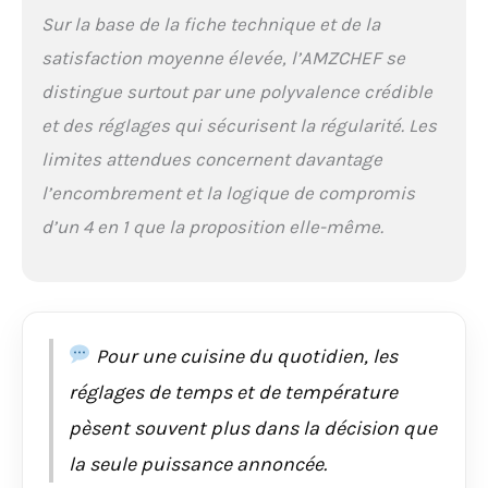
viande plaque
Sur la base de la fiche technique et de la
amovible sont faciles
satisfaction moyenne élevée, l’AMZCHEF se
à mettre en place et à
retirer. Les plaques du
distingue surtout par une polyvalence crédible
gril passent au lave-
et des réglages qui sécurisent la régularité. Les
vaisselle, ce qui vous
libère les mains.
limites attendues concernent davantage
✔[Panneau de
l’encombrement et la logique de compromis
commande Ultra-
d’un 4 en 1 que la proposition elle-même.
Smart] - ①Vous
pouvez choisir de
chauffer un côté de la
plaque
individuellement ou
les deux ensemble.
Pour une cuisine du quotidien, les
②Réglez la
température de 5°C par
réglages de temps et de température
étape (80°C-230°C) et
pèsent souvent plus dans la décision que
le temps de réglage de
30 secondes par étape
la seule puissance annoncée.
(30S-60MIN), ce qui