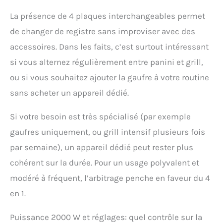
plaque amovible sont
faciles à mettre en place
La présence de 4 plaques interchangeables permet
et à retirer. Les plaques
de changer de registre sans improviser avec des
du gril passent au lave-
vaisselle, ce qui vous
accessoires. Dans les faits, c’est surtout intéressant
libère les mains.
si vous alternez régulièrement entre panini et grill,
✔[Panneau de
commande Ultra-Smart]
ou si vous souhaitez ajouter la gaufre à votre routine
- ①Vous pouvez choisir
sans acheter un appareil dédié.
de chauffer un côté de la
plaque individuellement
Si votre besoin est très spécialisé (par exemple
ou les deux ensemble.
②Réglez la température
gaufres uniquement, ou grill intensif plusieurs fois
de 5°C par étape (80°C-
par semaine), un appareil dédié peut rester plus
230°C) et le temps de
réglage de 30 secondes
cohérent sur la durée. Pour un usage polyvalent et
par étape (30S-60MIN),
modéré à fréquent, l’arbitrage penche en faveur du 4
ce qui vous donne la
liberté d'ajuster le temps
en 1.
et la température afin de
préparer une variété
Puissance 2000 W et réglages: quel contrôle sur la
d'aliments. ③Écran LED