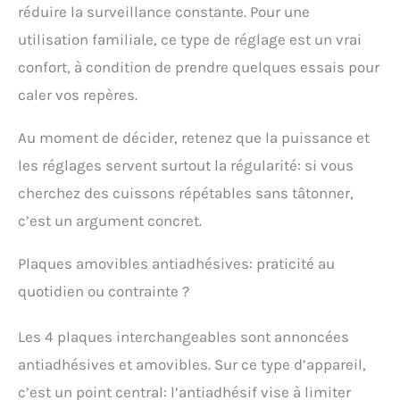
est fabriquée en alliage
réduire la surveillance constante. Pour une
d'aluminium de haute
utilisation familiale, ce type de réglage est un vrai
qualité non conducteur
confort, à condition de prendre quelques essais pour
de chaleur, ce qui donne
toujours une sensation
caler vos repères.
de fraîcheur et évite les
brûlures. ②Le collecteur
Au moment de décider, retenez que la puissance et
de graisse s'adapte
juste en dessous de la
les réglages servent surtout la régularité: si vous
surface de cuisson, ce
cherchez des cuissons répétables sans tâtonner,
qui dirige les gouttes
dans le collecteur
c’est un argument concret.
pendant que vous
grillez, en attrapant les
Plaques amovibles antiadhésives: praticité au
jus avant qu'ils ne se
quotidien ou contrainte ?
répandent. ③La taille
modérée de la gaufrier
permet de la ranger
Les 4 plaques interchangeables sont annoncées
facilement (33P x 35L x
antiadhésives et amovibles. Sur ce type d’appareil,
17H CM).
c’est un point central: l’antiadhésif vise à limiter