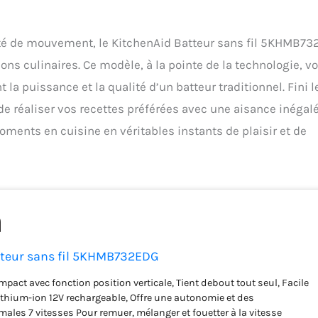
erté de mouvement, le KitchenAid Batteur sans fil 5KHMB7
ns culinaires. Ce modèle, à la pointe de la technologie, v
t la puissance et la qualité d’un batteur traditionnel. Fini l
de réaliser vos recettes préférées avec une aisance inégalé
ents en cuisine en véritables instants de plaisir et de
tteur sans fil 5KHMB732EDG
mpact avec fonction position verticale, Tient debout tout seul, Facile
 lithium-ion 12V rechargeable, Offre une autonomie et des
ales 7 vitesses Pour remuer, mélanger et fouetter à la vitesse