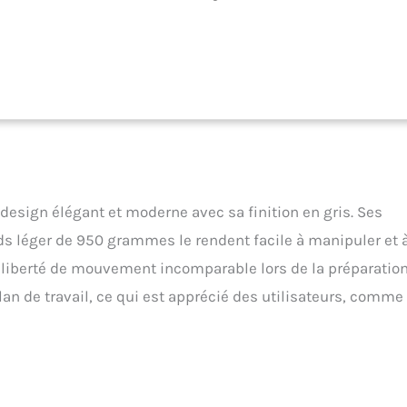
rbo en acier inoxydable Fonction Démarrage progressif (« Soft Start
essivement la vitesse du batteur jusqu’au niveau désiré pour éviter
esign élégant et moderne avec sa finition en gris. Ses
s léger de 950 grammes le rendent facile à manipuler et 
ne liberté de mouvement incomparable lors de la préparatio
 plan de travail, ce qui est apprécié des utilisateurs, comme