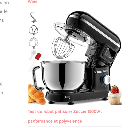
Ware
fs en
elle
ns
é.
ent
Test du robot pâtissier Zuccie 1500W :
performance et polyvalence