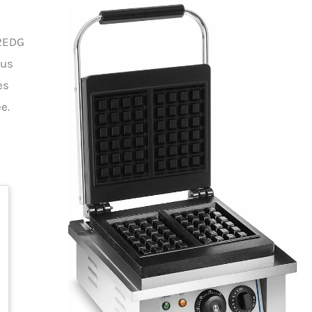
32EDG
ous
es
e.