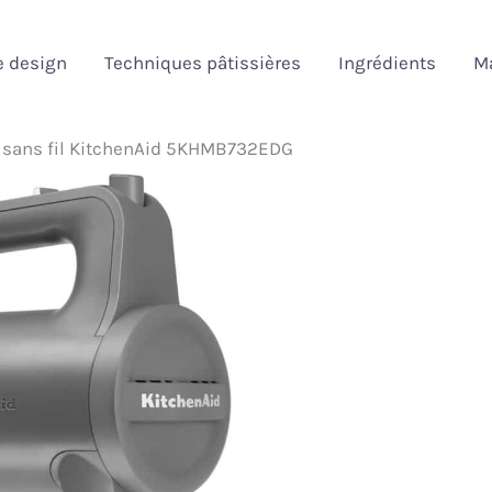
e design
Techniques pâtissières
Ingrédients
Ma
r sans fil KitchenAid 5KHMB732EDG