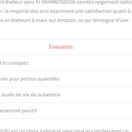
nAid Batteur sans fil 5KHMB732EDG semble largement satis
er, la majorité des avis expriment une satisfaction quant à 
me en Batteurs à main sur Amazon, ce qui témoigne d’une
Évaluation
t et compact
ente pour petites quantités
durée de vie de la batterie
tairement positif
2EDG est un choix judicieux pour ceux qui recherchent un