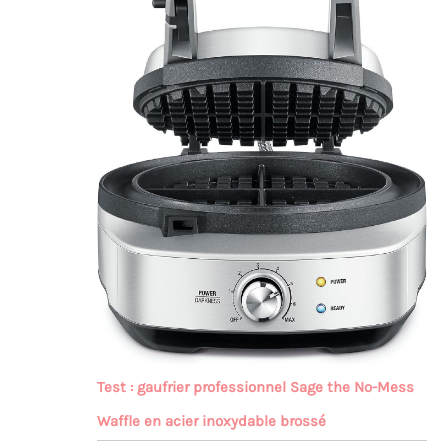
Test : gaufrier professionnel Sage the No-Mess
Waffle en acier inoxydable brossé