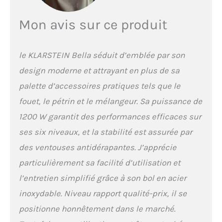
look coloré complètent
l'ensemble; l'appareil sert
Mon avis sur ce produit
de batteur ou de pétrin
pour équiper votre cuisine.
À PROPOS DE KLARSTEIN:
le KLARSTEIN Bella séduit d’emblée par son
Depuis 2008, Klarstein
design moderne et attrayant en plus de sa
réinvente l'univers des
articles ménagers en
palette d’accessoires pratiques tels que le
associant matériaux de
fouet, le pétrin et le mélangeur. Sa puissance de
qualité et design moderne
et intemporel.
1200 W garantit des performances efficaces sur
ses six niveaux, et la stabilité est assurée par
des ventouses antidérapantes. J’apprécie
particulièrement sa facilité d’utilisation et
l’entretien simplifié grâce à son bol en acier
inoxydable. Niveau rapport qualité-prix, il se
positionne honnêtement dans le marché.