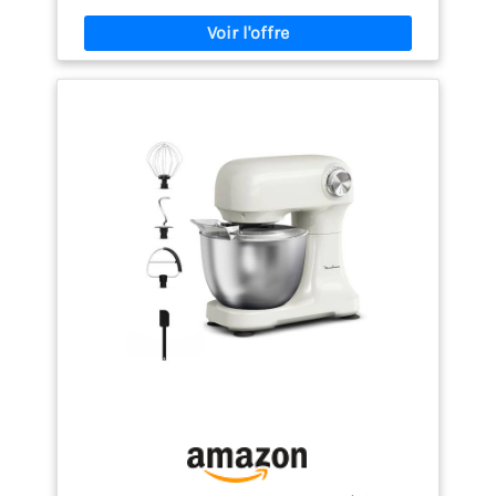
mélange homogène pour une cuisine familiale plus
rapide et plus précise Grand bol chauffant 8L avec
balance intégrée pour plus de précision: Son grand
bol en inox de 8L avec poignée est idéal pour la
cuisine familiale et les grandes préparations
maison. La balance intégrée jusqu’à 5 kg permet de
peser directement les ingrédients dans le bol. La
fonction de bol chauffant réglable de 25 à 45°C
favorise la levée des pâtes et facilite la préparation
du pain et des brioches Pétrin à pain et pétrin pizza
avec mélange planétaire performant: Grâce au
système de mélange planétaire, ce robot à pétrir
assure un travail homogène des pâtes. Avec 12
vitesses, un mode impulsion et un mode HOOK
dédié au pétrissage intensif, il fonctionne
parfaitement comme machine à pétrir la pâte,
pétrin pâte à pain ou pétrin pâte à pizza Blender en
verre, hachoir à viande et découpe-légumes inclus:
Le blender en verre 1,5L avec 6 lames inox est idéal
pour smoothies, soupes, sauces et préparations
maison. Ce robot avec hachoir à viande comprend
aussi un poussoir à saucisses, un découpe-
légumes et un accessoire pour biscuits. Un appareil