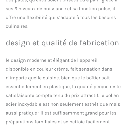
de pétrissage éprouvée et
ses 6 niveaux de puissance et sa fonction pulse, il
encombrement réduit.
DESIGN COMPACT: Les
offre une flexibilité qui s’adapte à tous les besoins
dimensions réduites et le
culinaires.
look coloré complètent
l'ensemble; l'appareil sert
de batteur ou de pétrin
design et qualité de fabrication
pour équiper votre cuisine.
À PROPOS DE KLARSTEIN:
Depuis 2008, Klarstein
le design moderne et élégant de l’appareil,
réinvente l'univers des
disponible en couleur crème, fait sensation dans
articles ménagers en
associant matériaux de
n’importe quelle cuisine. bien que le boîtier soit
qualité et design moderne
essentiellement en plastique, la qualité perçue reste
et intemporel.
satisfaisante compte tenu du prix attractif. le bol en
acier inoxydable est non seulement esthétique mais
aussi pratique : il est suffisamment grand pour les
préparations familiales et se nettoie facilement