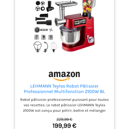
de pétrissage éprouvée et
encombrement réduit.
DESIGN COMPACT: Les
dimensions réduites et le
look coloré complètent
l'ensemble; l'appareil sert
de batteur ou de pétrin
pour équiper votre cuisine.
À PROPOS DE KLARSTEIN:
Depuis 2008, Klarstein
réinvente l'univers des
articles ménagers en
associant matériaux de
qualité et design moderne
et intemporel.
LEHMANN Teyles Robot Pâtissier
Professionnel Multifonction 2100W 8L
avec Balance Intégrée et Bol Chauffant,
Robot pâtissier professionnel puissant pour toutes
Pétrin à Pain et Pizza, Blender Verre 1,5L,
vos recettes: Le robot pâtissier LEHMANN Teyles
Hachoir à Viande, Rouge
2100W est conçu pour pétrir, battre et mélanger
facilement toutes vos préparations maison. Idéal
229,99 €
pour pâte à pain, pâte à pizza, brioche, pâtisserie,
199,99 €
crèmes et farces. Son système planétaire assure un