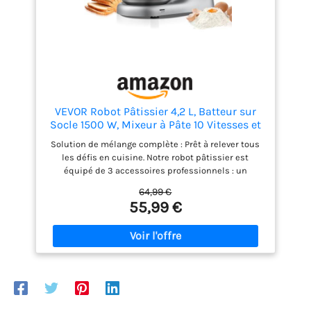
VEVOR Robot Pâtissier 4,2 L, Batteur sur
Socle 1500 W, Mixeur à Pâte 10 Vitesses et
Fonction Pulse, Bol en Inox, Tête
Solution de mélange complète : Prêt à relever tous
Inclinable, avec Crochet Pétrisseur, Fouet
les défis en cuisine. Notre robot pâtissier est
et Batteur, pour Mélange Pétrissage
équipé de 3 accessoires professionnels : un
crochet pétrisseur pour les pâtes denses, un
64,99 €
batteur pour les purées de pommes de terre ou les
55,99 €
salades, et un fouet pour les préparations légères
comme la crème fouettée ou les blancs d’œufs 10
vitesses et fonction Pulse : Notre robot pâtissier est
équipé d’un puissant moteur de 1 500 W pour un
mélange rapide et homogène. Ses 10 vitesses
réglables vous permettent d’obtenir des résultats
optimaux : 1 à 6 pour la pâte, 1 à 7 pour les
garnitures et 8 à 10 pour la crème fouettée. Veuillez