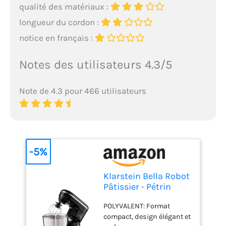
qualité des matériaux :
longueur du cordon :
notice en français :
Notes des utilisateurs 4.3/5
Note de 4.3 pour 466 utilisateurs
-5%
Klarstein Bella Robot
Pâtissier - Pétrin
avec 6 Vitesses, Bol
POLYVALENT: Format
en Acier Inoxydable,
compact, design élégant et
Fonction Pulse,