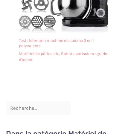
Test : lehmann machine de cuisine 3 en 1
polyvalente
Matériel de pâtisserie
,
Robots patissiers : guide
d'achat
Dans la catégorie Matériel de