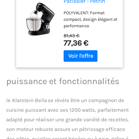
Pâtissier - Pétrin
avec 6 Vitesses, Bol
POLYVALENT: Format
en Acier Inoxydable,
compact, design élégant et
Fonction Pulse,
performance
Système de Mélange
convaincante: le robot de
Planétaire, 3
81,43 €
cuisine Bella n'a rien à
Accessoires, 1200 W,
77,36 €
envier aux appareils plus
Noir
grands. ENSEMBLE
COMPLET: Avec une
puissance généreuse, 3
accessoires de mélange,
un bol en acier inoxydable
puissance et fonctionnalités
de 4 litres, 6 vitesses et
une fonction pulse, le
Bella pétrit, mélange et
le
Klarstein Bella
se révèle être un compagnon de
fouette. SYSTÈME
cuisine puissant avec ses 1200 watts, parfaitement
PLANÉTAIRE: Le
mouvement de mélange
adapté pour réaliser une grande variété de recettes.
planétaire atteint toute la
son moteur robuste assure un pétrissage efficace
cuve pour un résultat
homogène, alliant qualité
des pâtes, qu’elles soient brisées ou à pain. grâce à