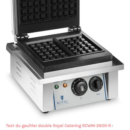
Test du gaufrier double Royal Catering RCWM-2600-R :