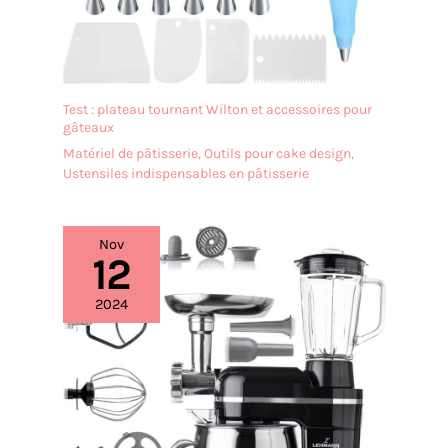
Test : plateau tournant Wilton et accessoires pour
gâteaux
Matériel de pâtisserie
,
Outils pour cake design
,
Ustensiles indispensables en pâtisserie
Nov
12
2024