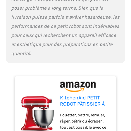
poser problème à long terme. Bien que la
livraison puisse parfois s’avérer hasardeuse, les
performances de ce petit robot sont indéniables
pour ceux qui recherchent un appareil efficace
et esthétique pour des préparations en petite
quantité.
KitchenAid PETIT
ROBOT PÂTISSIER À
TÊTE INCLINABLE 3,3
Fouetter, battre, remuer,
L - MINI - POMME
râper, pétrir ou écraser :
D'AMOUR
tout est possible avec ce
5KSM3311XECA