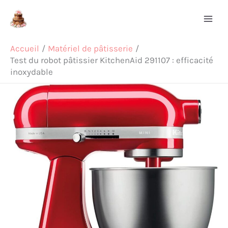
Aller
Rechercher
au
contenu
Accueil
Matériel de pâtisserie
Test du robot pâtissier KitchenAid 291107 : efficacité
inoxydable