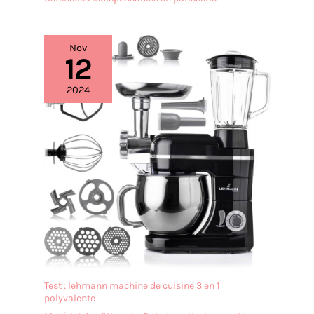
Nov
12
2024
Test : lehmann machine de cuisine 3 en 1
polyvalente