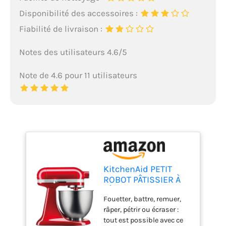
Disponibilité des accessoires :
Fiabilité de livraison :
Notes des utilisateurs 4.6/5
Note de 4.6 pour 11 utilisateurs
KitchenAid PETIT
ROBOT PÂTISSIER À
TÊTE INCLINABLE 3,3
Fouetter, battre, remuer,
L - MINI - POMME
râper, pétrir ou écraser :
D'AMOUR
tout est possible avec ce
5KSM3311XECA