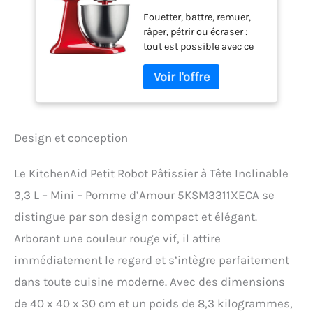
TÊTE INCLINABLE 3,3
Fouetter, battre, remuer,
L - MINI - POMME
râper, pétrir ou écraser :
D'AMOUR
tout est possible avec ce
5KSM3311XECA
robot pâtissier de 3,3 L.
Design et conception
Le KitchenAid Petit Robot Pâtissier à Tête Inclinable
3,3 L – Mini – Pomme d’Amour 5KSM3311XECA se
distingue par son design compact et élégant.
Arborant une couleur rouge vif, il attire
immédiatement le regard et s’intègre parfaitement
dans toute cuisine moderne. Avec des dimensions
de 40 x 40 x 30 cm et un poids de 8,3 kilogrammes,