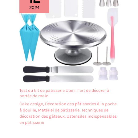
accessoires de mixage. Il suffit de tourner et de
2024
soulever le bol pour le détacher. Les accessoires, y
compris le bol, le crochet et la tige, sont en acier
inoxydable de qualité alimentaire et passent au
lave-vaisselle Utilisation polyvalente en cuisine :
des cuisines domestiques aux restaurants,
boulangeries, hôtels et pizzerias, notre robot
pâtissier électrique fait des merveilles dans divers
contextes. C’est l’outil idéal pour mélanger la
crème, les légumes et les pâtes
Test du kit de pâtisserie Uten : l’art de décorer à
portée de main
Cake design
,
Décoration des pâtisseries à la poche
à douille
,
Matériel de pâtisserie
,
Techniques de
décoration des gâteaux
,
Ustensiles indispensables
en pâtisserie