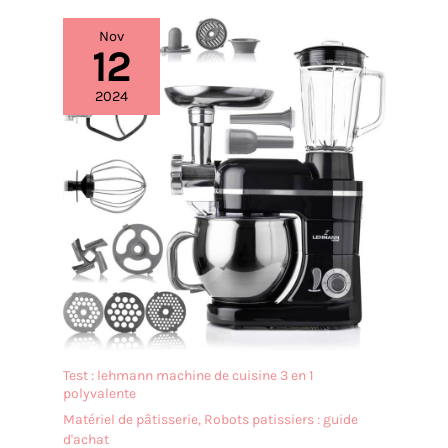
Nov
12
2024
Test : lehmann machine de cuisine 3 en 1
polyvalente
Matériel de pâtisserie
,
Robots patissiers : guide
d'achat