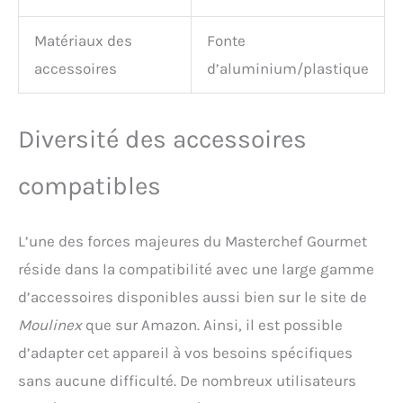
ventouses en silicone
antidérapantes assurent
Matériaux des
Fonte
une fixation idéale et
accessoires
d’aluminium/plastique
réduisent également le
bruit pendant la
préparation de la pâte. La
conception de la tête
Diversité des accessoires
inclinée facilite
l'installation ou le
compatibles
déchargement de nos bols
et accessoires grâce à une
fermeture enfichable, qui
L’une des forces majeures du Masterchef Gourmet
peuvent tous être lavés au
lave - vaisselle. 【CHeflee
réside dans la compatibilité avec une large gamme
Pour les Professionnels】
d’accessoires disponibles aussi bien sur le site de
Tous les robots
multifonctionnels CHeflee
Moulinex
que sur Amazon. Ainsi, il est possible
sont certifiés CE/ROHS et
d’adapter cet appareil à vos besoins spécifiques
accompagnés d’une
garantie de 2 ans, si, pour
sans aucune difficulté. De nombreux utilisateurs
une raison quelconque,