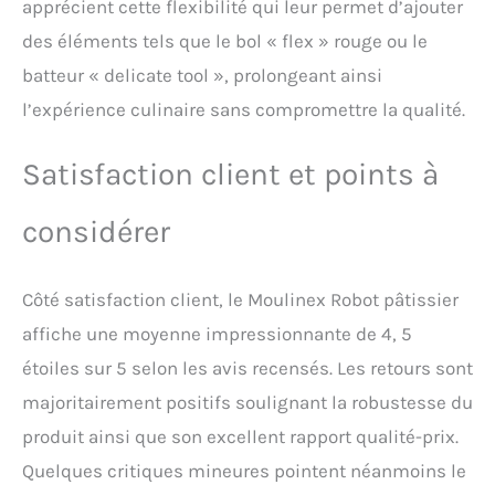
apprécient cette flexibilité qui leur permet d’ajouter
vous n’étiez pas satisfait
d’un produit, vous pouvez
des éléments tels que le bol « flex » rouge ou le
contacter notre équipe
batteur « delicate tool », prolongeant ainsi
d'après-vente
l’expérience culinaire sans compromettre la qualité.
Satisfaction client et points à
considérer
Côté satisfaction client, le Moulinex Robot pâtissier
affiche une moyenne impressionnante de 4, 5
étoiles sur 5 selon les avis recensés. Les retours sont
majoritairement positifs soulignant la robustesse du
produit ainsi que son excellent rapport qualité-prix.
Quelques critiques mineures pointent néanmoins le