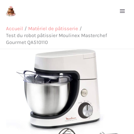
Aller
Rechercher
au
contenu
Accueil
Matériel de pâtisserie
Test du robot pâtissier Moulinex Masterchef
Gourmet QA510110