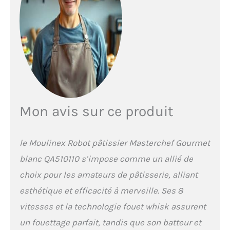
fast workflow. 【Bol de
Grande Capacité de 8 L
Avec Poignée】Le bol en
acier inoxydable de 8 litres
peut contenir 1 500 g de
farine pour 3 à 8 membres
de la famille et peut
également être utilisé à
des fins commerciales,
offrant un volume
Mon avis sur ce produit
suffisant pour de
nombreuses recettes. De
plus, la protection anti-
le Moulinex Robot pâtissier Masterchef Gourmet
débordement intégrée
facilite l'ajout
blanc QA510110 s’impose comme un allié de
d'ingrédients et vous évite
choix pour les amateurs de pâtisserie, alliant
de nettoyer toute la
esthétique et efficacité à merveille. Ses 8
cuisine à la fin. Le
couvercle transparent
vitesses et la technologie fouet whisk assurent
vous permet de contrôler
un fouettage parfait, tandis que son batteur et
régulièrement le