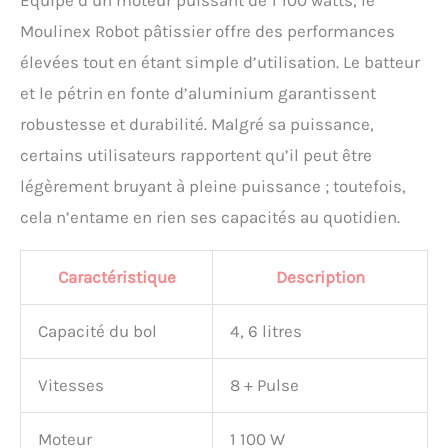
Fonction Pulse】Ce robot
patissier multifonctionnel
Moulinex Robot pâtissier offre des performances
dispose de 6 vitesses
élevées tout en étant simple d’utilisation. Le batteur
contrôlées pour vous offrir
le choix le plus varié
et le pétrin en fonte d’aluminium garantissent
d'applications et de
robustesse et durabilité. Malgré sa puissance,
préparations alimentaires
différentes.La puissance
certains utilisateurs rapportent qu’il peut être
d'impulsion P- atteint
légèrement bruyant à pleine puissance ; toutefois,
instantanément la vitesse
maximale pour donner à
cela n’entame en rien ses capacités au quotidien.
votre pain et à votre beurre
une texture crémeuse et
ferme et la piste planétaire
Caractéristique
Description
peut être envoyée
uniformément à 360
Capacité du bol
4, 6 litres
degrés pour que vous
obteniez un gâteau
parfait. 【Conception de
Vitesses
8 + Pulse
Tête inclinée Facile à
Nettoyer】pétrissage
Moteur
1 100 W
robot pétrinr pendant le , 5