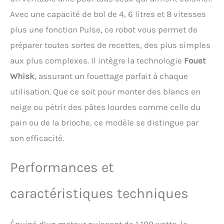
Avec Poignée】Le bol en
Avec une capacité de bol de 4, 6 litres et 8 vitesses
acier inoxydable de 8 litres
peut contenir 1 500 g de
plus une fonction Pulse, ce robot vous permet de
farine pour 3 à 8 membres
préparer toutes sortes de recettes, des plus simples
de la famille et peut
également être utilisé à
aux plus complexes. Il intègre la technologie
Fouet
des fins commerciales,
Whisk
, assurant un fouettage parfait à chaque
offrant un volume
suffisant pour de
utilisation. Que ce soit pour monter des blancs en
nombreuses recettes. De
neige ou pétrir des pâtes lourdes comme celle du
plus, la protection anti-
débordement intégrée
pain ou de la brioche, ce modèle se distingue par
facilite l'ajout
son efficacité.
d'ingrédients et vous évite
de nettoyer toute la
cuisine à la fin. Le
Performances et
couvercle transparent
vous permet de contrôler
caractéristiques techniques
régulièrement le
processus de pétrissage.
【6 Vitesses en Option +
Équipé d’un moteur puissant de 1 100 watts, le