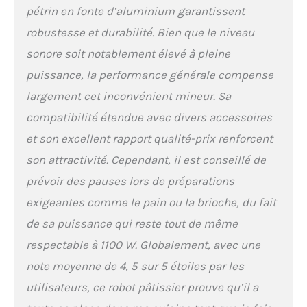
processus de pétrissage.
pétrin en fonte d’aluminium garantissent
【6 Vitesses en Option +
robustesse et durabilité. Bien que le niveau
Fonction Pulse】Ce robot
patissier multifonctionnel
sonore soit notablement élevé à pleine
dispose de 6 vitesses
puissance, la performance générale compense
contrôlées pour vous offrir
le choix le plus varié
largement cet inconvénient mineur. Sa
d'applications et de
compatibilité étendue avec divers accessoires
préparations alimentaires
différentes.La puissance
et son excellent rapport qualité-prix renforcent
d'impulsion P- atteint
son attractivité. Cependant, il est conseillé de
instantanément la vitesse
maximale pour donner à
prévoir des pauses lors de préparations
votre pain et à votre beurre
exigeantes comme le pain ou la brioche, du fait
une texture crémeuse et
ferme et la piste planétaire
de sa puissance qui reste tout de même
peut être envoyée
respectable à 1100 W. Globalement, avec une
uniformément à 360
degrés pour que vous
note moyenne de 4, 5 sur 5 étoiles par les
obteniez un gâteau
utilisateurs, ce robot pâtissier prouve qu’il a
parfait. 【Conception de
Tête inclinée Facile à