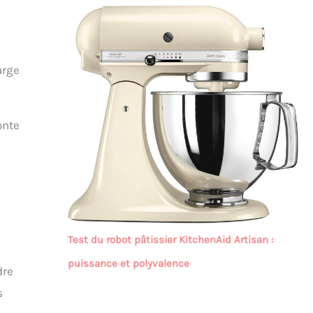
,
arge
onte
Test du robot pâtissier KitchenAid Artisan :
puissance et polyvalence
dre
s