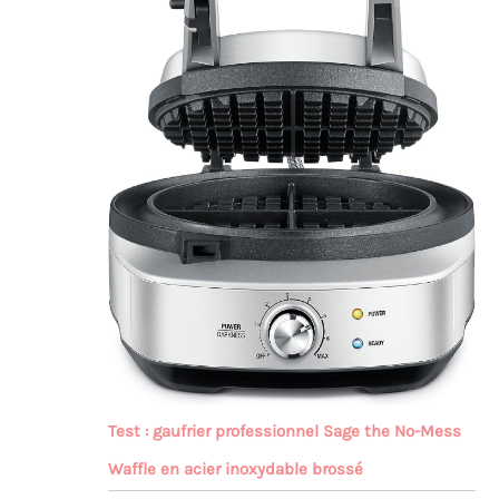
Test : gaufrier professionnel Sage the No-Mess
Waffle en acier inoxydable brossé