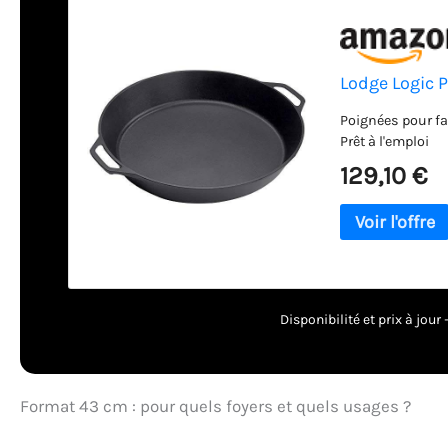
Lodge Logic 
Poignées pour fac
Prêt à l'emploi
129,10 €
Disponibilité et prix à jou
Format 43 cm : pour quels foyers et quels usages ?