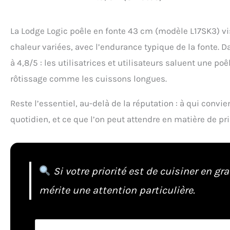
La Lodge Logic poêle en fonte 43 cm (modèle L17SK3) vis
chaleur variées, avec l’endurance typique de la fonte. 
à 4,8/5 : les utilisatrices et utilisateurs saluent une p
rôtissage comme les cuissons longues.
Reste l’essentiel, au-delà de la réputation : à qui conv
quotidien, et ce que l’on peut attendre en matière de pri
Si votre priorité est de cuisiner en g
mérite une attention particulière.