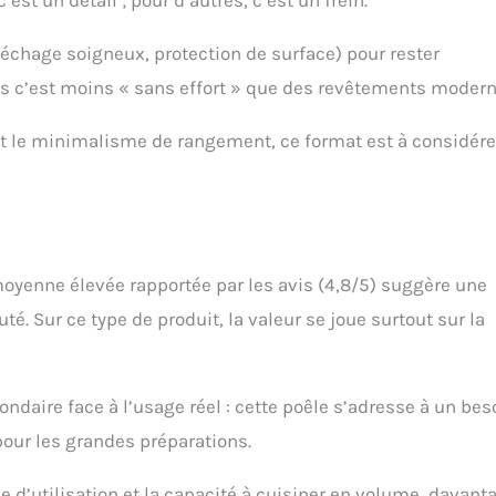
’est un détail ; pour d’autres, c’est un frein.
séchage soigneux, protection de surface) pour rester
s c’est moins « sans effort » que des revêtements modern
e et le minimalisme de rangement, ce format est à considére
 moyenne élevée rapportée par les avis (4,8/5) suggère une
é. Sur ce type de produit, la valeur se joue surtout sur la
ndaire face à l’usage réel : cette poêle s’adresse à un bes
 pour les grandes préparations.
e d’utilisation et la capacité à cuisiner en volume, davant