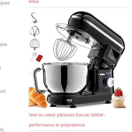
Ware
repas
Dans
u
eut
Test du robot pâtissier Zuccie 1500W :
performance et polyvalence
z,