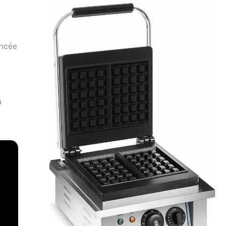
oncée
u