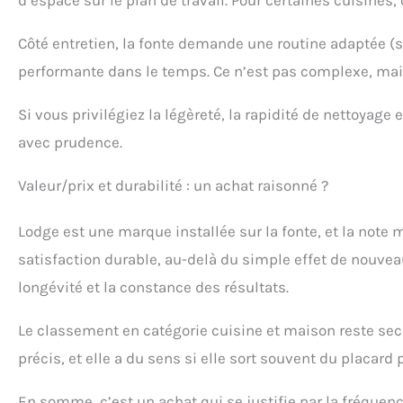
d’espace sur le plan de travail. Pour certaines cuisines, c
Côté entretien, la fonte demande une routine adaptée (
performante dans le temps. Ce n’est pas complexe, mai
Si vous privilégiez la légèreté, la rapidité de nettoyag
avec prudence.
Valeur/prix et durabilité : un achat raisonné ?
Lodge est une marque installée sur la fonte, et la note
satisfaction durable, au-delà du simple effet de nouveaut
longévité et la constance des résultats.
Le classement en catégorie cuisine et maison reste seco
précis, et elle a du sens si elle sort souvent du placard
En somme, c’est un achat qui se justifie par la fréquenc