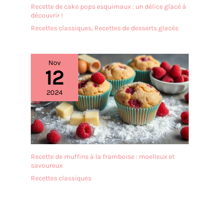
Recette de cake pops esquimaux : un délice glacé à
découvrir !
Recettes classiques
,
Recettes de desserts glacés
Nov
12
2024
Recette de muffins à la framboise : moelleux et
savoureux
Recettes classiques