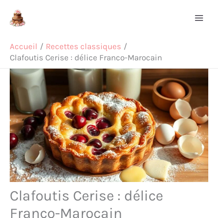
Aller
Rechercher
au
contenu
Accueil
Recettes classiques
Clafoutis Cerise : délice Franco-Marocain
Clafoutis Cerise : délice
Franco-Marocain