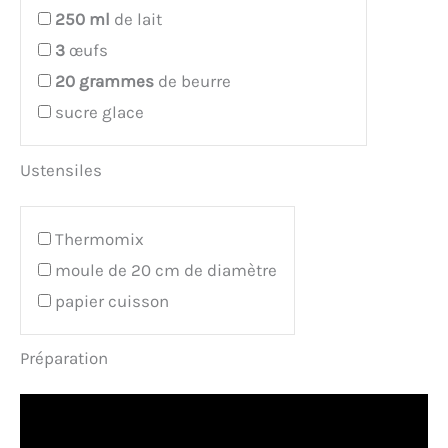
250
ml
de lait
3
œufs
20
grammes
de beurre
sucre glace
Ustensiles
Thermomix
moule de 20 cm de diamètre
papier cuisson
Préparation