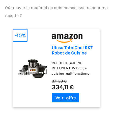
Où trouver le matériel de cuisine nécessaire pour ma
recette ?
-10%
Ufesa TotalChef RK7
Robot de Cuisine
Multifonctions
ROBOT DE CUISINE
Inteligent, WIFI, 30
INTELIGENT. Robot de
Fonctions, 4.5L,
cuisine multifonctions
Écran Tactile 7
inteligent RK7 avec
Pouces, Balance
371,23 €
puissance de 2000W et
Integrée, Livre de
334,11 €
30 fonctions pour
Recettes Interactif,
émulsionner, râper,
Argent / Blanc
chauffer, bouillir, frire,
cuire à la vapeur, hacher,
mélanger, pétrir, piler de la