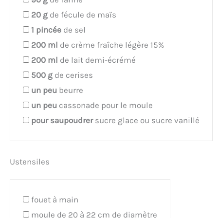
20
g
de fécule de maïs
1
pincée
de sel
200
ml
de crème fraîche légère 15%
200
ml
de lait demi-écrémé
500
g
de cerises
un peu
beurre
un peu
cassonade pour le moule
pour saupoudrer
sucre glace ou sucre vanillé
Ustensiles
fouet à main
moule de 20 à 22 cm de diamètre