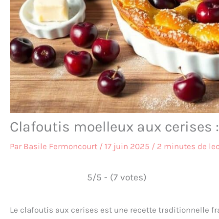
Clafoutis moelleux aux cerises : 
Par
Basile Fermoncourt
/
17 juin 2025
/
2 minutes de le
5/5 - (7 votes)
Le clafoutis aux cerises est une recette traditionnelle f