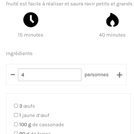
fruité est facile à réaliser et saura ravir petits et grand
15 minutes
40 minutes
Ingrédients
–
+
personnes
3
œufs
1
jaune d’œuf
100
g
de cassonade
90
g
de farine