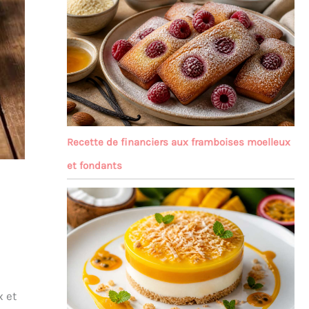
Recette de financiers aux framboises moelleux
et fondants
x et