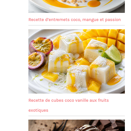
Recette d’entremets coco, mangue et passion
Recette de cubes coco vanille aux fruits
exotiques