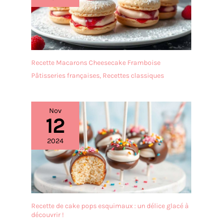
Recette Macarons Cheesecake Framboise
Pâtisseries françaises
,
Recettes classiques
Nov
12
2024
Recette de cake pops esquimaux : un délice glacé à
découvrir !