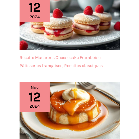
12
il est pratique d'accrocher
le grattoir pour le
2024
rangement. 3 pièces en 1
ensemble - Le set de
grattoir à gâteau est l'outil
idéal pour décorer votre
gâteau, et c'est aussi un
bon assistant pour les
gâteaux DIY de différents
Recette Macarons Cheesecake Framboise
styles. Parfait pour décorer
Pâtisseries françaises
,
Recettes classiques
des biscuits, des gâteaux
fondants et des cupcakes
faits maison ou achetés
Nov
en magasin.
12
2024