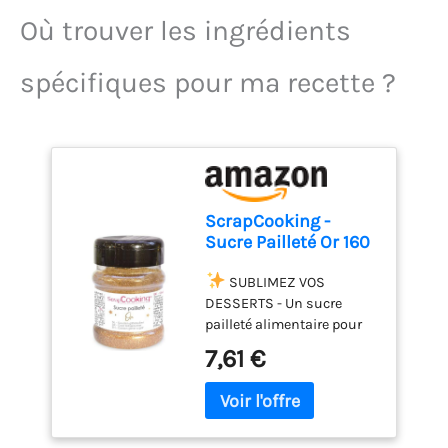
Où trouver les ingrédients
spécifiques pour ma recette ?
ScrapCooking -
Sucre Pailleté Or 160
g - Paillettes Sucrées
Dorées - Poudre
SUBLIMEZ VOS
Alimentaire
DESSERTS - Un sucre
Comestible -
pailleté alimentaire pour
Décoration Brillante
faire étinceler vos
7,61 €
pour Pâtisserie
pâtisseries d’un
Bûche Cupcakes -
magnifique coloris or.
4803
Décorez vos réalisations
d’un magnifique