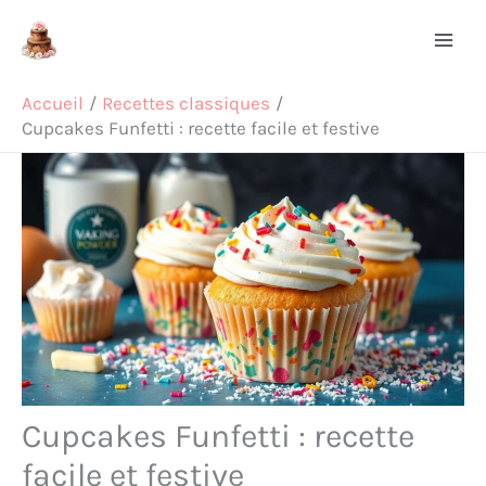
Aller
Rechercher
au
contenu
Accueil
Recettes classiques
Cupcakes Funfetti : recette facile et festive
Cupcakes Funfetti : recette
facile et festive