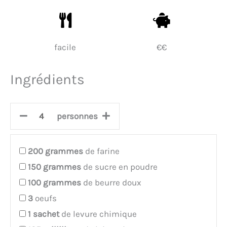
facile
€€
Ingrédients
personnes
200
grammes
de farine
150
grammes
de sucre en poudre
100
grammes
de beurre doux
3
oeufs
1
sachet
de levure chimique