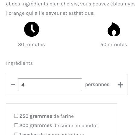
et des ingrédients bien choisis, vous pouvez éblouir vo
l’orange qui allie saveur et esthétique.
30 minutes
50 minutes
Ingrédients
–
+
personnes
250
grammes
de farine
200
grammes
de sucre en poudre
1
sachet
de levure chimique