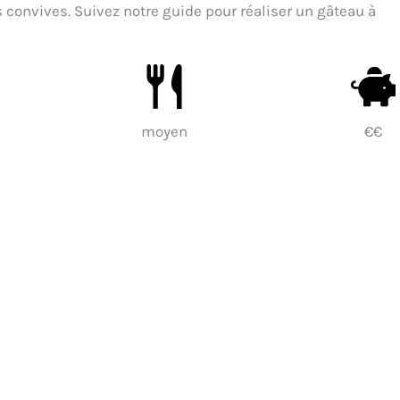
s convives. Suivez notre guide pour réaliser un gâteau à
moyen
€€