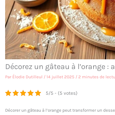
Décorez un gâteau à l’orange : a
Par
Élodie Dutilleul
/
14 juillet 2025
/
2 minutes de lect
5/5 - (5 votes)
Décorer un gâteau à l’orange peut transformer un desse