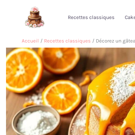
Aller
au
Recettes classiques
Cak
contenu
Accueil
Recettes classiques
Décorez un gâteau