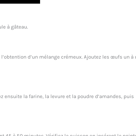
ule à gâteau.
’à l’obtention d’un mélange crémeux. Ajoutez les œufs un à
z ensuite la farine, la levure et la poudre d’amandes, puis
t 45 à 50 minutes. Vérifiez la cuisson en insérant la point