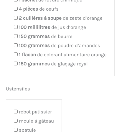
4
pièces
de oeufs
2
cuillères à soupe
de zeste d’orange
100
millilitres
de jus d’orange
150
grammes
de beurre
100
grammes
de poudre d’amandes
1
flacon
de colorant alimentaire orange
150
grammes
de glaçage royal
Ustensiles
robot patissier
moule à gâteau
spatule