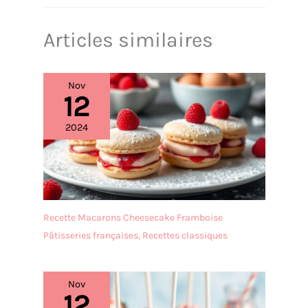
sonde
résistants à l'usure, à la
✔[Facile à nettoyer] : le
corrosion, à la rouille, sûrs
présentoir à gâteaux est
pour le lave - vaisselle,
Articles similaires
fabriqué dans un
stables en taille,
matériau de haute qualité
hygiéniques, inodores,
et n'absorbe ni les odeurs
résistants à l'acide, non
ni les taches. Il peut être
Nov
destructibles et
12
rincé avec un peu de
réutilisables. Artisanat fin:
liquide vaisselle et d'eau et
Les bords sont lisses et
est très facile à entretenir.
2024
finement travaillés pour
Afin de prolonger sa durée
éviter les blessures. La
de vie, il est recommandé
partie dentelée de la pelle à
de ne pas le nettoyer au
tarte permet de couper et
lave-vaisselle. Après le
de soulever facilement des
nettoyage, il doit être
aliments durs tels que des
séché afin de le garder au
Recette Macarons Cheesecake Framboise
lasagnes ou des pizzas. Le
sec. ✔[Remarque
couteau intégré a une
Pâtisseries françaises
,
Recettes classiques
importante] : si vous
lame tranchante qui
rencontrez des difficultés,
permet de couper
n'hésitez pas à nous
facilement les tartes et les
Nov
contacter. Nous vous
gâteaux en portions. La
12
répondrons dans les 24
forme de la pelle à gâteau