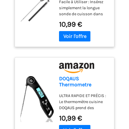
Facile à Utiliser : Insérez
à lecture
colorants ou pigmentées)
bule foncé; Couche 4
simplement la longue
instantanée 3s
et la plupart des
feuille de support jaune.
sonde de cuisson dans
Imprimantes Laser ( sauf
Le papier transfert de
vos aliments ou liquides
Hp CM1415FN, Samsung,
10,99 €
tatouage Biomaser est fait
et obtenez une lecture
OKI 332 et Dell), et facile à
de colorants
précise de la température à
découper avec les ciseaux
professionnels et de
chaque fois ; le
ou avec la machine de
papier pochoir. Pas de
thermometre cuisine est
découpe. Le nouveau
décoloration, pas facile à
idéal pour les grillades, les
procédé vous permet
teindre, restez propre.
liquides, la cuisson, et la
d'imprimer sur les textiles
Notre papier transfert de
fabrication de bonbons.
les plus courants : 100%
pochoir de tatouage peut
Lecture Rapide et de Haute
coton, coton-polyester
être facilement,
Précision : Le thermomètre
(évitez les tissus
proprement et en douceur
DOQAUS
cuisine numérique pour
contenant de
transféré à la peau. Deux
Thermometre
est équipé d'une sonde
l’élasthanne). Il peut
façons de transférer le
Cuisine, 3s Lecture
ultra-sensible, qui peut
résister à de nombreux
motif : dessinez à main
ULTRA RAPIDE ET PRÉCIS :
instantané
lire rapidement et avec
lavages.
FAITES DES
levée ou utilisez une
Le thermomètre cuisine
Thermometre
précision la température
SURPRISES ET DES
imprimante thermique
DOQAUS prend des
Cuisson,
en 1-3 secondes ;
CADEAUX ORIGINAUX :
pour imprimer le motif sur
mesures précises de la
Thermomètre
10,99 €
précision de la
Idéal pour personnaliser
la feuille maîtresse. Le
température en moins de
viande, avec Écran
température : ±0,5 °C.
des t-shirts, maillots
papier transfert de pochoir
3 secondes. Le capteur de
LCD et Auto On/Off,
Sonde de 13cm de Long et