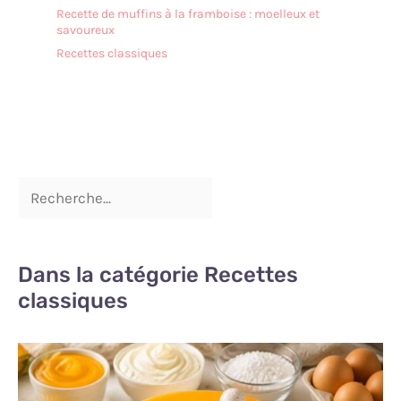
pour les restaurants, les
Recette de muffins à la framboise : moelleux et
cafés et les services de
savoureux
restauration. Lors de fêtes
Recettes classiques
privées, vous pouvez
l'utiliser pour servir des
tartes et des gâteaux avec
élégance. Dans les
entreprises
gastronomiques, elles
peuvent être utilisées pour
le service quotidien des
produits de boulangerie.
Les fonctions incluent de
couper des tartes et des
Dans la catégorie Recettes
gâteaux avec le couteau,
ainsi que de soulever et de
classiques
servir les portions avec la
pelle à tarte. Le bord
dentelé étend les
possibilités d'utilisation à
d'autres aliments tels que