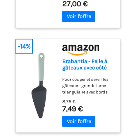
ThermoPro ; vous pourrez
27,00 €
plateau, 1 couvercle et 1
thermometre alimentaire
en Italie depuis 1912 Poids
donc recevoir un produit
bol, tous réversibles pour
n'est pas utilisé pendant
du colis: 1.02 kilograms
de marque ThermoPro ou
une utilisation
10 minutes, il s'éteint
TempPro.
polyvalente. Le plateau
automatiquement pour
comporte cinq
économiser
compartiments distincts
intelligemment l'énergie
pour les collations, les
de la batterie SONDES
-14%
apéritifs, les salades et les
ULTRA-FINE ET EXTRA-
fruits, tandis que le bol
LONGUE : La sonde du
central est idéal pour les
Brabantia - Pelle à
thermomètre est fabriquée
sauces ou les confitures.
gâteaux avec côté
en acier inoxydable 304 de
✔[Grand couvercle
tranchant - Jade
haute qualité avec un
transparent] : le présentoir
Pour couper et servir les
Green
diamètre de 8 mm, ce qui
à gâteaux est équipé d'un
gâteaux - grande lame
fournit la sensibilité
grand couvercle
triangulaire avec bords
nécessaire pour des
transparent qui vous
dentelés Bords
résultats précis et
8,75 €
permet de bien voir les
tranchants des deux
7,49 €
minimise l'espace
aliments à l'intérieur et qui
côtés. Convient aux
nécessaire pour percer les
empêche efficacement la
droitiers et aux gauchers
aliments. La longueur de
poussière ou les insectes
Facile à ranger - avec
11,5 cm vous permet de
de tomber sur les
boucle de suspension
pénétrer plus