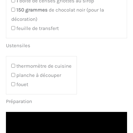
1
boîte de cerises griottes au sirop
150
grammes
de chocolat noir (pour la
décoration)
feuille de transfert
Ustensiles
thermomètre de cuisine
planche à découper
fouet
Préparation