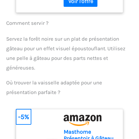
d’équipe, foulards
de tatouage peut
cuisson des aliments a
Sonde Pliable pour
Large Plage de Mesure de
personnalisés, sacs en
transférer les dessins sur
une précision de ± 1 °C (± 2
Cuisson, Viande,
Température : Le
coton, coussins,
la peau du corps, très
°F) et une plage de mesure
BBQ, Patisserie, Lait,
termometre cuison utilise
casquettes et même
Comment servir ?
pratique pour le tatoueur
de -50 °C ~ 300 °C (-58 °F ~
Vin (Noir)
une sonde alimentaire en
tabliers accessoires de
de copier le dessin sur le
572 °F). Notre thermometre
acier inoxydable de 13 cm,
bébé, pulls et pyjamas
corps, proprement et en
cuisson est idéal pour les
Servez la forêt noire sur un plat de présentation
suffisamment longue
pour toute la famille. Idéal
douceur. Le remplacement
barbecues, le lait, la
pour éviter de vous brûler
pour toute occasion
gâteau pour un effet visuel époustouflant. Utilisez
est disponible. Veuillez
cuisson et la préparation
les mains pendant la
célébrée, fêtes,
nous contacter si vous
de confitures. Le guide du
une pelle à gâteau pour des parts nettes et
mesure ; plage de
anniversaires, Noël, la
avez des problèmes avec
thermomètre de cuisson
température : -50 ℃ ~ 300
Saint-Valentin, réunions
généreuses.
le produit. Conseils
figurant sur l'emballage
℃ Économie d'énergie :
familiales, équipes
d'utilisation : avant
vous permet d'obtenir la
Fonction d'arrêt
sportives, costumes
d'utiliser le papier à
cuisson souhaitée
Où trouver la vaisselle adaptée pour une
automatique intégrée, le
scolaires.
A PROPOS DE
crayons pour le tatouage,
AFFICHAGE CHANGEABLE :
thermometre patisserie
présentation parfaite ?
NOUS : Un fabricant leader
la peau que vous
L'écran LCD rétroéclairé,
s'éteindra
équipant de 20 ans
souhaitez tatouer avec la
large et facile à lire, vous
automatiquement après
d'expérience en RS&DE,
pâte de transfert, elle
permet de lire clairement
10 minutes d'inactivité ; et
production et FEO (pour de
rendra le film obtenu plus
les températures dans
-5%
il peut basculer entre
nombreuses marques
propre.
l'obscurité ou lorsque la
Celsius et Fahrenheit lors
mondiales) en Papier
fumée envahit l'air !
de la mesure de la
Masthome
Transfert Thermique,
L'affichage commutable
température. Plusieurs
Présentoir à Gâteau
Papier Décalcomanie etc.