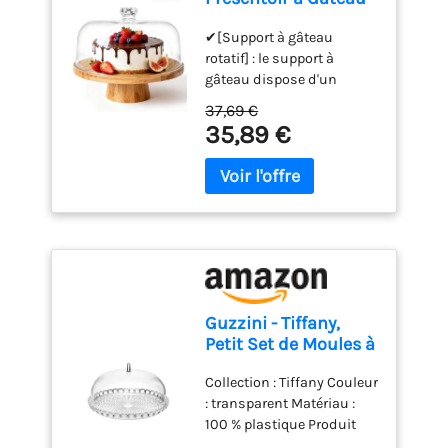
pivote automatiquement
Méthodes de Stockage :
Sur Pied avec
TransOurDream est l'une
en fonction de la façon
Les thermometre cuisson
✔[Support à gâteau
Couvercle, 6in1
de nos marques offrant
dont le thermomètre
à lecture instantanée ont
rotatif] : le support à
Cloche à Gâteaux
des produits de haute
numérique est tenu, ce qui
des trous de suspension,
gâteau dispose d'un
Multifonctionelle,
qualité pour les cilents
vous permet de lire les
qui peuvent être
plateau rotatif intégré qui
Support Gâteau en
familiaux ou
chiffres dans n'importe
37,69 €
facilement accrochés à
vous permet d'ajuster
Bois Rotatif pour
professionnels. En même
35,89 €
quelle direction, ce qui est
des crochets ou à des
facilement la position du
Pâtisserie/Desserts
temps, nous pouvons
pratique pour les droitiers
cordes de cuisine ; le
gâteau. Vous pouvez voir
vous aider à créer votre
comme pour les gauchers
couvre-sonde peut
le gâteau sous différents
propre marque et imprimer
INTELLIGENT ET DIGITAL :
protéger votre
angles, ce qui facilite la
votre logo sur le papier
Fonction de verrouillage,
thermometre cuisine des
cuisson et la décoration.
support. Pour toutes les
vous pouvez « HOLD » la
dommages physiques, et
En même temps, vous
questions, n'hésitez pas à
valeur de la thermomètre
il peut également être
pouvez facilement goûter
nous contacter !
de cuisine sur l'écran pour
clipsé dans votre poche
les différents côtés du
lire la température loin de
pour un transport facile.
gâteau en le tournant, ce
la source de chaleur ;
Guzzini - Tiffany,
ThermoPro devient
qui vous fait gagner du
Fonction on/off
Petit Set de Moules à
TempPro ! TempPro
temps et vous épargne des
intelligente, la sonde du
Gâteau -
conserve la même
efforts. ✔[Présentoir à
thermomètre s'ouvre ou se
Collection : Tiffany Couleur
Transparent, Ø 30 x
mission, la même
gâteaux multifonctionnel
ferme automatiquement
: transparent Matériau :
h16 cm - 19950100
structure opérationnelle et
6 en 1] : le présentoir à
lorsque vous dépliez ou
100 % plastique Produit
les mêmes produits que
gâteaux est livré avec 1
repliez la sonde. Si le
officiel Guzzini, fabriqué