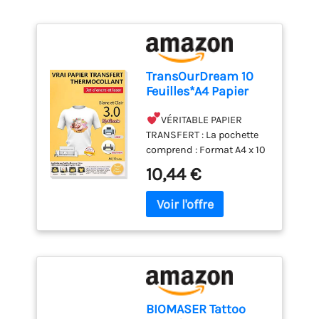
TransOurDream 10
Feuilles*A4 Papier
Transfert pour Textile
blanc&clair 3.0
VÉRITABLE PAPIER
TRANSFERT : La pochette
comprend : Format A4 x 10
feuilles Papier Transfert.
10,44 €
Inclus dans la pochette le
mode d’emploi étape par
étape en français. En plus
GRATUIT Format A3 x 1
feuille Papier Sulfurisé
réutilisable.
PERSONNALISEZ VOS T-
SHIRTS EN QUELQUES
MINUTES : Imprimez
BIOMASER Tattoo
l’image avec les