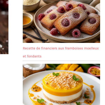
Recette de financiers aux framboises moelleux
et fondants