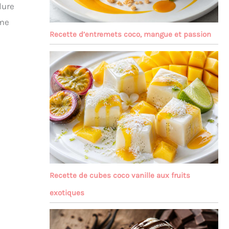
lure
ême
Recette d’entremets coco, mangue et passion
Recette de cubes coco vanille aux fruits
exotiques