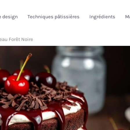
e design
Techniques pâtissières
Ingrédients
Ma
eau Forêt Noire