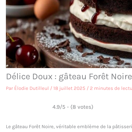
Délice Doux : gâteau Forêt Noire
Par
Élodie Dutilleul
/
18 juillet 2025
/
2 minutes de lect
4.9/5 - (8 votes)
Le gâteau Forêt Noire, véritable emblème de la pâtisseri