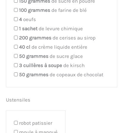
150
grammes
de sucre en poudre
100
grammes
de farine de blé
4
oeufs
1
sachet
de levure chimique
200
grammes
de cerises au sirop
40
cl
de crème liquide entière
50
grammes
de sucre glace
3
cuillères à soupe
de kirsch
50
grammes
de copeaux de chocolat
Ustensiles
robot patissier
moule à manqué