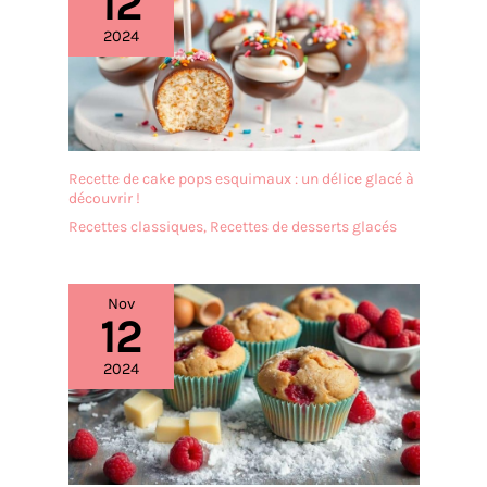
12
2024
Recette de cake pops esquimaux : un délice glacé à
découvrir !
Recettes classiques
,
Recettes de desserts glacés
Nov
12
2024