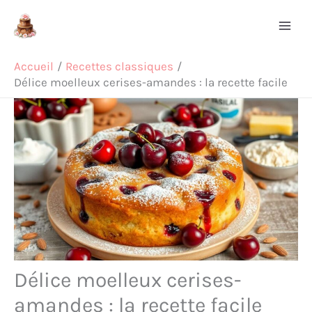
Aller
Rechercher
au
contenu
Accueil
Recettes classiques
Délice moelleux cerises-amandes : la recette facile
Délice moelleux cerises-
amandes : la recette facile