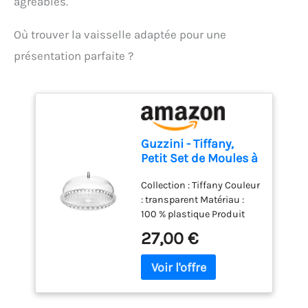
agréables.
Où trouver la vaisselle adaptée pour une
présentation parfaite ?
Guzzini - Tiffany,
Petit Set de Moules à
Gâteau -
Collection : Tiffany Couleur
Transparent, Ø 30 x
: transparent Matériau :
h16 cm - 19950100
100 % plastique Produit
officiel Guzzini, fabriqué
27,00 €
en Italie depuis 1912 Poids
du colis: 1.02 kilograms