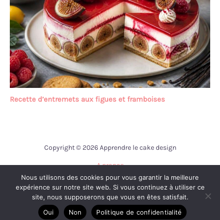
Recette d’entremets aux figues et framboises
Copyright © 2026 Apprendre le cake design
A propos
Nous utilisons des cookies pour vous garantir la meilleure
Contact
expérience sur notre site web. Si vous continuez à utiliser ce
Mentions légales
site, nous supposerons que vous en êtes satisfait.
Politique de confidentialité
Oui
Non
Politique de confidentialité