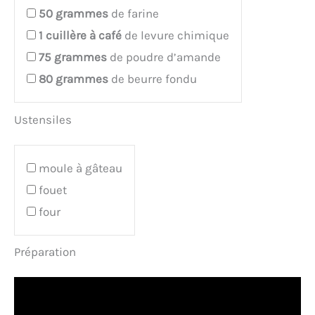
50
grammes
de farine
1
cuillère à café
de levure chimique
75
grammes
de poudre d’amande
80
grammes
de beurre fondu
Ustensiles
moule à gâteau
fouet
four
Préparation