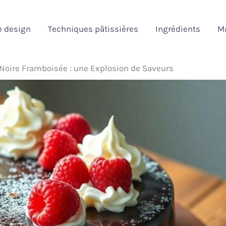
e design
Techniques pâtissières
Ingrédients
Ma
 Noire Framboisée : une Explosion de Saveurs