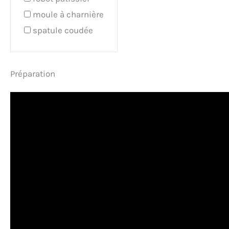
moule à charnière
spatule coudée
Préparation