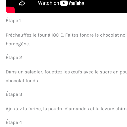
Étape 1
Préchauffez le four à 180°C. Faites fondre le chocolat n
homogène.
Étape 2
Dans un saladier, fouettez les œufs avec le sucre en po
chocolat fondu.
Étape 3
Ajoutez la farine, la poudre d’amandes et la levure chim
Étape 4