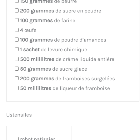
150
grammes
de beurre
200
grammes
de sucre en poudre
100
grammes
de farine
4
œufs
100
grammes
de poudre d’amandes
1
sachet
de levure chimique
500
millilitres
de crème liquide entière
50
grammes
de sucre glace
200
grammes
de framboises surgelées
50
millilitres
de liqueur de framboise
Ustensiles
robot patissier