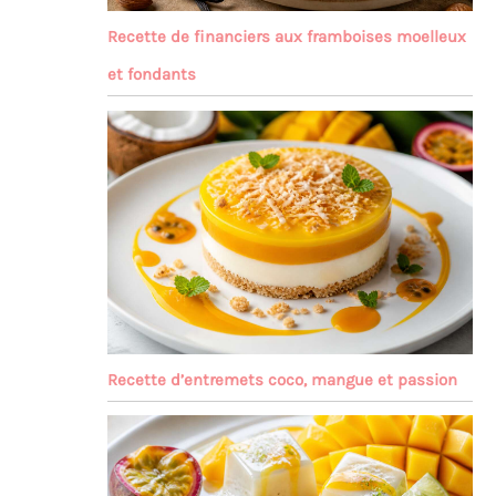
Recette de financiers aux framboises moelleux
et fondants
Recette d’entremets coco, mangue et passion