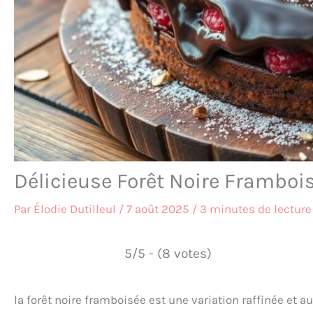
Délicieuse Forêt Noire Framboi
Par
Élodie Dutilleul
/
7 août 2025
/
3 minutes de lecture
5/5 - (8 votes)
la forêt noire framboisée est une variation raffinée et a