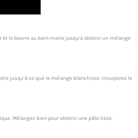
oir et le beurre au bain-marie jusqu’à obtenir un mélange
udre jusqu’à ce que le mélange blanchisse. Incorporez le
ique. Mélangez bien pour obtenir une pâte lisse.