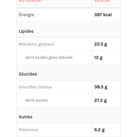
NUTRIMENT
VALEUR
Énergie
397 kcal
Lipides
Matières grasses
22.5 g
dont acides gras saturés
13 g
Glucides
Glucides totaux
38.3 g
dont sucres
27.2 g
Autres
Protéines
6.2 g