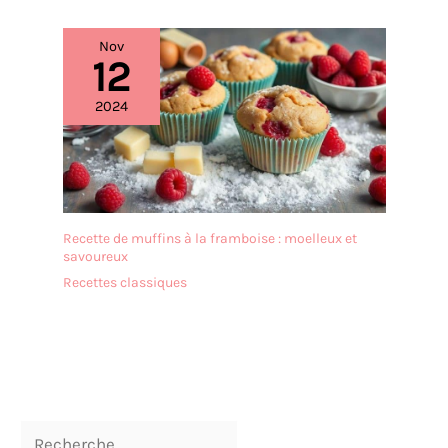
s'engage à fournir un
service de haute qualité à
nos clients, si vous avez
Nov
12
des questions sur notre
muffin pan ou recherchez
2024
un service après-vente,
vous pouvez nous
contacter par email, nous
répondrons dans les 24
heures et fournirons une
aide pratique, si vous avez
besoin d'autres styles de
Recette de muffins à la framboise : moelleux et
produits, vous pouvez
savoureux
entrer dans notre
Recettes classiques
boutique pour voir.