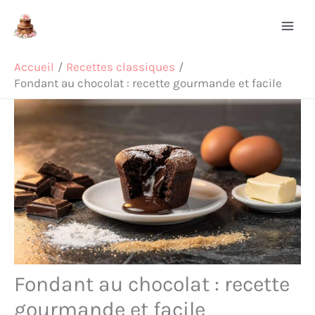
Aller
Rechercher
au
contenu
Accueil
Recettes classiques
Fondant au chocolat : recette gourmande et facile
Fondant au chocolat : recette
gourmande et facile