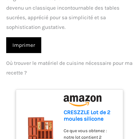
devenu un classique incontournable des tables
sucrées, apprécié pour sa simplicité et sa
sophistication gustative.
Imprimer
Où trouver le matériel de cuisine nécessaire pour ma
recette ?
CRESZZLE Lot de 2
moules silicone
rectangulaires 12
Ce que vous obtenez :
cavités – moule
notre lot contient 2
silicone barre de