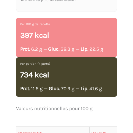
À consommer plutôt occasionnellement.
Par 100 g de recette
397 kcal
Prot.
6.2 g —
Gluc.
38.3 g —
Lip.
22.5 g
Par portion (4 parts)
734 kcal
Prot.
11.5 g —
Gluc.
70.9 g —
Lip.
41.6 g
Valeurs nutritionnelles pour 100 g