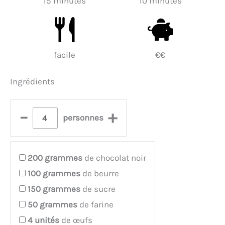
15 minutes
10 minutes
facile
€€
Ingrédients
–
+
personnes
200
grammes
de chocolat noir
100
grammes
de beurre
150
grammes
de sucre
50
grammes
de farine
4
unités
de œufs