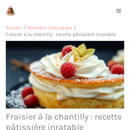
Aller
Rechercher
au
contenu
Accueil
Recettes classiques
Fraisier à la chantilly : recette pâtissière inratable
Fraisier à la chantilly : recette
pâtissière inratable