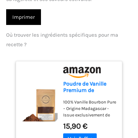
Imprimer
Où trouver les ingrédients spécifiques pour ma
recette ?
Poudre de Vanille
Premium de
Madagascar - 100 g -
100% Vanille Bourbon Pure
100% Vanille
– Origine Madagascar -
Bourbon Naturelle -
Issue exclusivement de
Arôme Intense &
gousses de vanille
Parfum Gourmet -
15,90 €
Bourbon de Madagascar,
Idéale Pâtisserie,
reconnues dans le monde
Dessert & Cuisine -