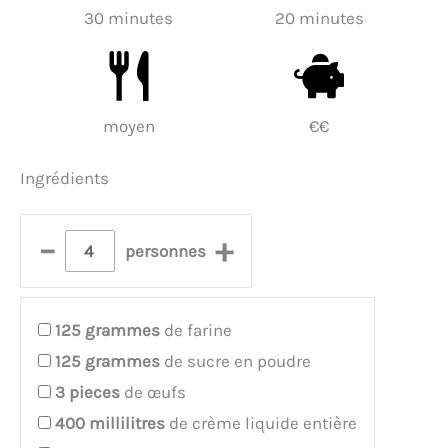
30 minutes
20 minutes
moyen
€€
Ingrédients
–
+
personnes
125
grammes
de farine
125
grammes
de sucre en poudre
3
pieces
de œufs
400
millilitres
de crème liquide entière