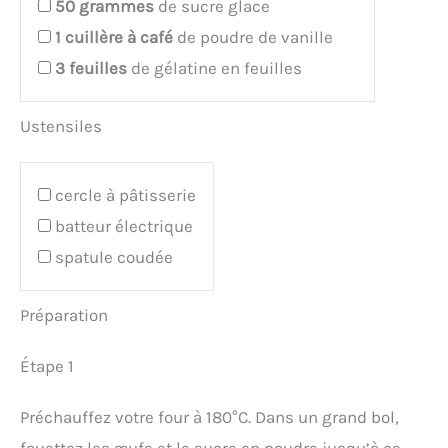
50
grammes
de sucre glace
1
cuillère à café
de poudre de vanille
3
feuilles
de gélatine en feuilles
Ustensiles
cercle à pâtisserie
batteur électrique
spatule coudée
Préparation
Étape 1
Préchauffez votre four à 180°C. Dans un grand bol,
fouettez les œufs et le sucre en poudre jusqu’à ce