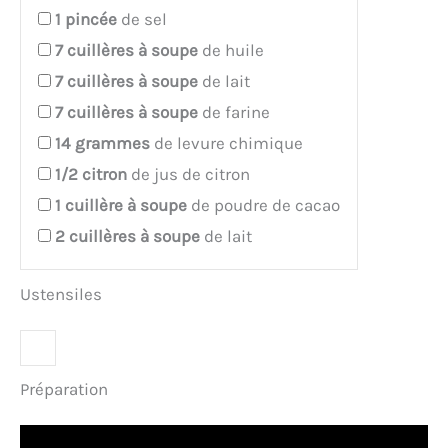
1
pincée
de sel
7
cuillères à soupe
de huile
7
cuillères à soupe
de lait
7
cuillères à soupe
de farine
14
grammes
de levure chimique
1/2
citron
de jus de citron
1
cuillère à soupe
de poudre de cacao
2
cuillères à soupe
de lait
Ustensiles
Préparation