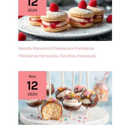
12
empêche efficacement la
poussière ou les insectes
2024
de tomber sur les
aliments. Il est idéal pour
le thé de l'après-midi, les
fêtes d'anniversaire et les
repas de famille.
✔[Présentoir à gâteaux de
Recette Macarons Cheesecake Framboise
haute qualité] : le
Pâtisseries françaises
,
Recettes classiques
présentoir à gâteaux
multifonctionnel est
fabriqué en bois, sans
Nov
BPA, sain et écologique,
12
vous pouvez donc l'utiliser
sans hésitation. Le
2024
présentoir à gâteaux est
transparent et élégant,
léger et facile à
transporter, et sûr à
utiliser. Il est idéal comme
cadeau de bienvenue pour