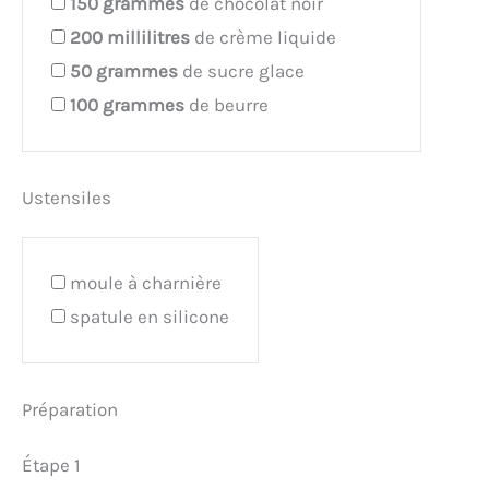
150
grammes
de chocolat noir
200
millilitres
de crème liquide
50
grammes
de sucre glace
100
grammes
de beurre
Ustensiles
moule à charnière
spatule en silicone
Préparation
Étape 1