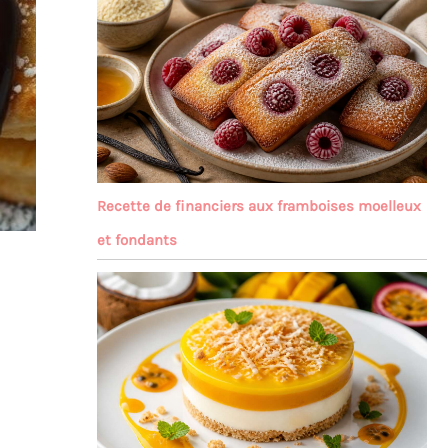
Recette de financiers aux framboises moelleux
et fondants