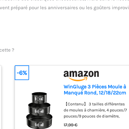
uvent préparé pour les anniversaires ou les goûters improv
cette ?
-6%
WinGluge 3 Pièces Moule à
Manqué Rond, 12/18/22cm
Moule à Gàteau Rond,
【Contenu】 3 tailles différentes
Ensemble Antiadhésif
de moules à charnière, 4 pouces/7
Moules à Charnière en
pouces/9 pouces de diamètre,
Acier Inoxydable Avec Fond
peuvent être empilées les unes
Amovible, pour Gâteaux au
17,99 €
sur les autres, vous pouvez