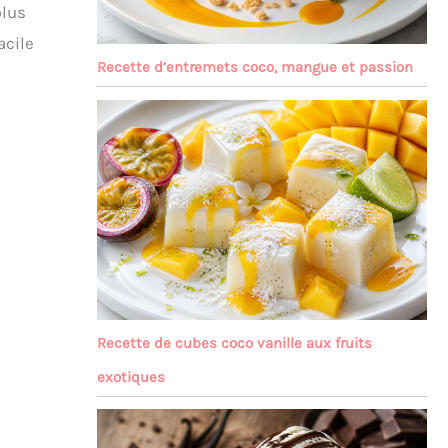
plus
acile
Recette d’entremets coco, mangue et passion
Recette de cubes coco vanille aux fruits
exotiques