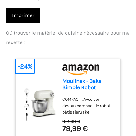
Imprimer
Où trouver le matériel de cuisine nécessaire pour ma
recette ?
-24%
Moulinex - Bake
Simple Robot
Pâtissier compact
COMPACT : Avec son
fouet, batteur et
design compact, le robot
crochet
pâtissierBake
Simples'adapte
104,99 €
parfaitement à toutes les
79,99 €
cuisines - sataillen'est pas