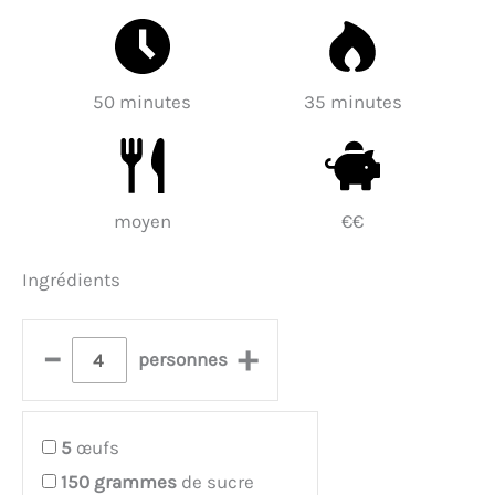
50 minutes
35 minutes
moyen
€€
Ingrédients
–
+
personnes
5
œufs
150
grammes
de sucre