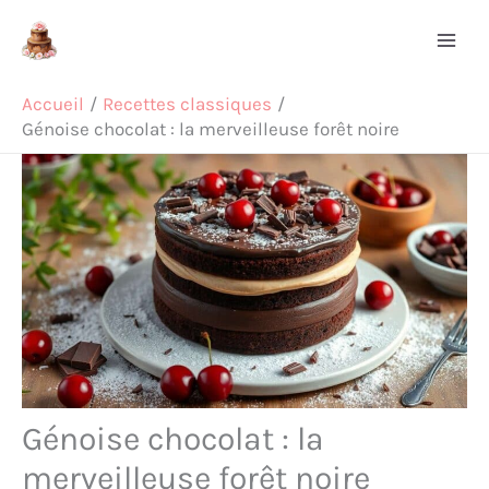
Aller
Rechercher
au
contenu
Accueil
Recettes classiques
Génoise chocolat : la merveilleuse forêt noire
Génoise chocolat : la
merveilleuse forêt noire