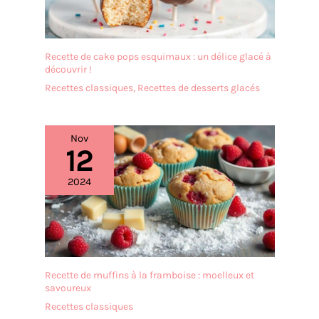
Recette de cake pops esquimaux : un délice glacé à
découvrir !
Recettes classiques
,
Recettes de desserts glacés
Nov
12
2024
Recette de muffins à la framboise : moelleux et
savoureux
Recettes classiques