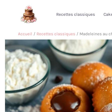
Aller
au
Recettes classiques
Cak
contenu
Accueil
Recettes classiques
Madeleines au c