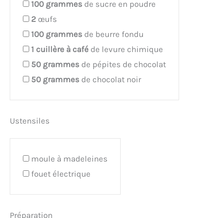
100
grammes
de sucre en poudre
2
œufs
100
grammes
de beurre fondu
1
cuillère à café
de levure chimique
50
grammes
de pépites de chocolat
50
grammes
de chocolat noir
Ustensiles
moule à madeleines
fouet électrique
Préparation