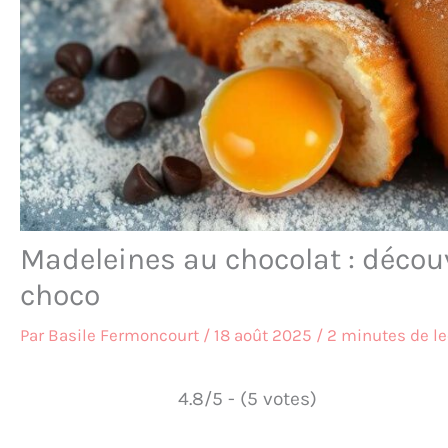
Madeleines au chocolat : décou
choco
Par
Basile Fermoncourt
/
18 août 2025
/
2 minutes de le
4.8/5 - (5 votes)