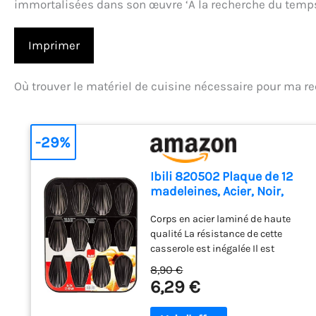
immortalisées dans son œuvre ‘À la recherche du temps
Imprimer
Où trouver le matériel de cuisine nécessaire pour ma re
-29%
Ibili 820502 Plaque de 12
madeleines, Acier, Noir,
25,9 x 20,9 x 1,4 cm
Corps en acier laminé de haute
qualité La résistance de cette
casserole est inégalée Il est
capable de résister à des
8,90 €
températures élevées sans se
6,29 €
déformer Excellentes qualités
antiadhésives Nettoyer cette