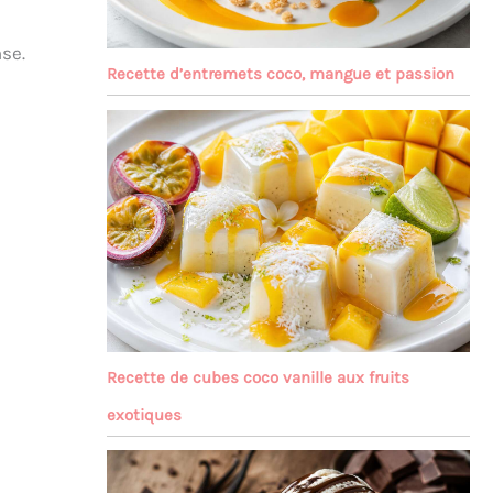
se.
Recette d’entremets coco, mangue et passion
Recette de cubes coco vanille aux fruits
exotiques