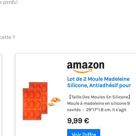
 perdu’.
cette ?
Lot de 2 Moule Madeleine
Silicone, Antiadhésif pour
Muffins, Chocolat
【Taille Des Moules En Silicone】
Moule à madeleine en silicone 9
cavités： 29*17*1.8 cm. Il s'agit
d'une taille normale 【Bon
9,99 €
Matériel】Les moule madeleine
sont en silicone de haute qualité.
Il est antiadhésif et flexible.