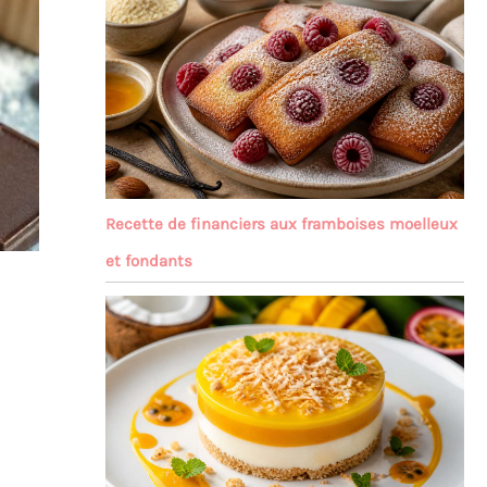
Recette de financiers aux framboises moelleux
et fondants