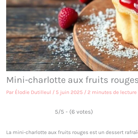
Mini-charlotte aux fruits rouges
Par
Élodie Dutilleul
/
5 juin 2025
/
2 minutes de lecture
5/5 - (6 votes)
La mini-charlotte aux fruits rouges est un dessert rafraî