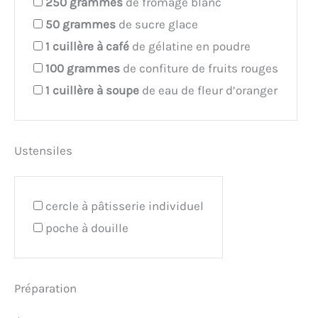
250
grammes
de fromage blanc
50
grammes
de sucre glace
1
cuillère à café
de gélatine en poudre
100
grammes
de confiture de fruits rouges
1
cuillère à soupe
de eau de fleur d’oranger
Ustensiles
cercle à pâtisserie individuel
poche à douille
Préparation