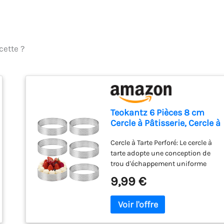
cette ?
Teokantz 6 Pièces 8 cm
Cercle à Pâtisserie, Cercle à
Tarte Perforé
Cercle à Tarte Perforé: Le cercle à
tarte adopte une conception de
trou d'échappement uniforme
pour garantir que l'air à l'intérieur
9,99 €
du fond de tarte peut être évacué
pendant la cuisson, et le fond de
tarte cuit sera plus croustillant
430 Acier Inoxydable: Le cercle à