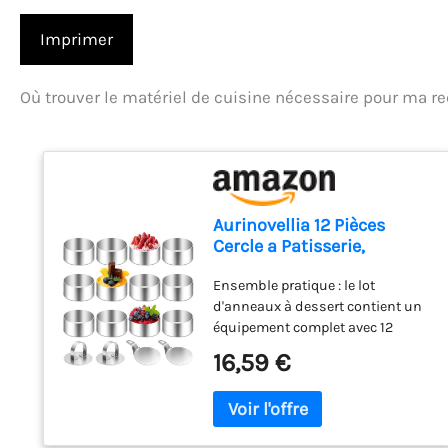
Imprimer
Où trouver le matériel de cuisine nécessaire pour ma re
Aurinovellia 12 Pièces
Cercle a Patisserie,
Emporte-Pièces Ronds
Ensemble pratique : le lot
avec 2 Couvercle et 2 Base,
d'anneaux à dessert contient un
Acier Inoxydable Moule à
équipement complet avec 12
Gâteau, Moules à
anneaux à mousse + 2 anneaux
Tartelettes, pour Gâteaux
16,59 €
d'étanchéité + 2 bases, et répond
Mousses Desserts et Pains
à tous vos besoins de cuisson, de
8 × 4 cm
service et de mise en forme. Avec
sa taille pratique de 8 x 4 cm,