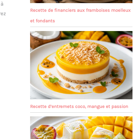
 à
Recette de financiers aux framboises moelleux
rez
et fondants
Recette d’entremets coco, mangue et passion