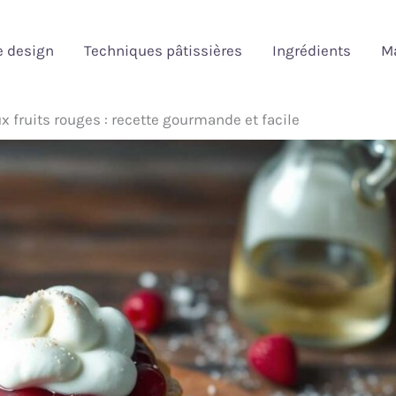
e design
Techniques pâtissières
Ingrédients
Ma
x fruits rouges : recette gourmande et facile