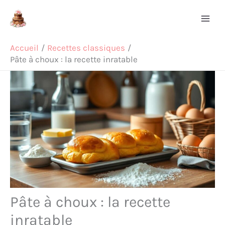
Aller
Rechercher
au
contenu
Accueil
Recettes classiques
Pâte à choux : la recette inratable
Pâte à choux : la recette
inratable