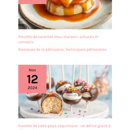
cm – Idéal pour les petites
bouchées et les desserts
ainsi que pour les grands
plats principaux ou les
buffets.
Recette de caramel mou maison : astuces et
conseils
Basiques de la pâtisserie
,
Techniques pâtissières
Nov
12
2024
Recette de cake pops esquimaux : un délice glacé à