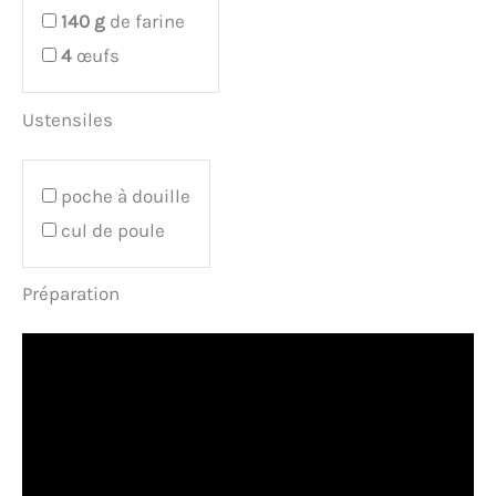
140
g
de farine
4
œufs
Ustensiles
poche à douille
cul de poule
Préparation