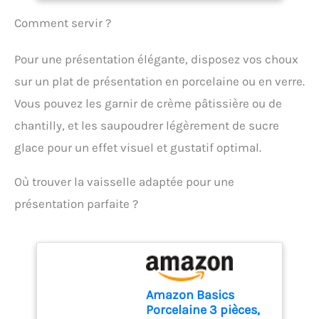
poche.
durable, Haute résistance
prépariez une délicieuse
à la rouille, Bords lisses et
Comment servir ?
vinaigrette, que vous
lave-vaisselle sont sûrs
battiez des œufs, que
Cadeau idéal: Cadeau
vous prépariez de la pâte
Pour une présentation élégante, disposez vos choux
idéal pour un anniversaire,
ou que vous les utilisiez
sur un plat de présentation en porcelaine ou en verre.
un anniversaire et Pâques.
pour conserver vos
Vous obtiendrez un kit
aliments, ces bols sont
Vous pouvez les garnir de crème pâtissière ou de
complet de cuisson de
parfaits pour tous vos
chantilly, et les saupoudrer légèrement de sucre
gâteaux pour cuire
besoins. 【Acier
n'importe quel gâteau en
inoxydable de haute
glace pour un effet visuel et gustatif optimal.
tant que débutant et
qualité 】 nos bols à
professionnel
mélanger sont fabriqués
Où trouver la vaisselle adaptée pour une
en acier inoxydable de
haute qualité, résistant à
présentation parfaite ?
la corrosion et à la rouille.
Ils sont donc durables et
résistants à la rouille.
Vous n'avez donc pas à
vous soucier des produits
chimiques nocifs. Ils sont
Amazon Basics
également résistants à la
Porcelaine 3 pièces,