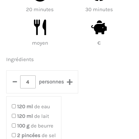
20 minutes
30 minutes
moyen
€
Ingrédients
–
+
personnes
120
ml
de eau
120
ml
de lait
100
g
de beurre
2
pincées
de sel