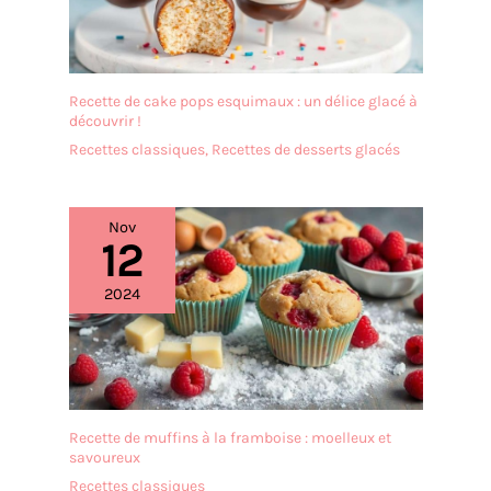
cérémonie sur la table à
manger Nettoyage Facile:
La surface en céramique
lisse se nettoie
Recette de cake pops esquimaux : un délice glacé à
rapidement après usage,
découvrir !
ce qui rend ce bol à oeufs
Recettes classiques
,
Recettes de desserts glacés
cuit à la vapeur pratique
pour la préparation, le
service et l’entretien
quotidien dans les foyers
Nov
12
comme dans les
établissements
2024
professionnels
Recette de muffins à la framboise : moelleux et
savoureux
Recettes classiques