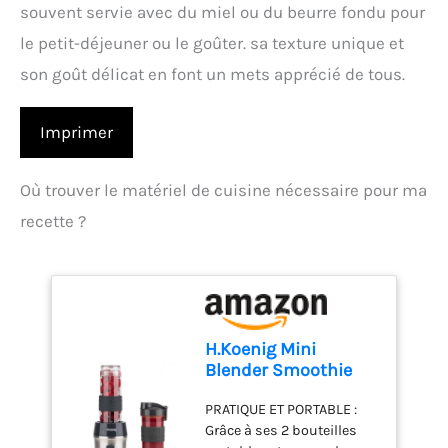
souvent servie avec du miel ou du beurre fondu pour
le petit-déjeuner ou le goûter. sa texture unique et
son goût délicat en font un mets apprécié de tous.
Imprimer
Où trouver le matériel de cuisine nécessaire pour ma
recette ?
H.Koenig Mini
Blender Smoothie
Mixeur SMOO9 –
PRATIQUE ET PORTABLE :
570ml, 300W, 4
Grâce à ses 2 bouteilles
Lames Inox, sans