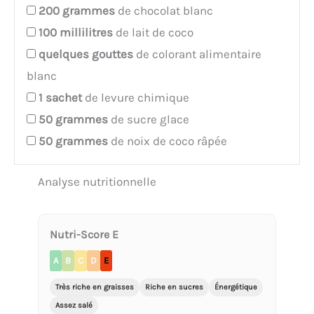
200
grammes
de chocolat blanc
100
millilitres
de lait de coco
quelques
gouttes
de colorant alimentaire
blanc
1
sachet
de levure chimique
50
grammes
de sucre glace
50
grammes
de noix de coco râpée
Analyse nutritionnelle
Nutri-Score E
A
B
C
D
E
Très riche en graisses
Riche en sucres
Énergétique
Assez salé