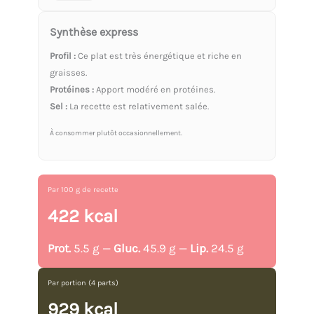
Synthèse express
Profil :
Ce plat est très énergétique et riche en
graisses.
Protéines :
Apport modéré en protéines.
Sel :
La recette est relativement salée.
À consommer plutôt occasionnellement.
Par 100 g de recette
422 kcal
Prot.
5.5 g —
Gluc.
45.9 g —
Lip.
24.5 g
Par portion (4 parts)
929 kcal