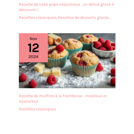
Recette de cake pops esquimaux : un délice glacé à
découvrir !
Recettes classiques
,
Recettes de desserts glacés
Nov
12
2024
Recette de muffins à la framboise : moelleux et
savoureux
Recettes classiques