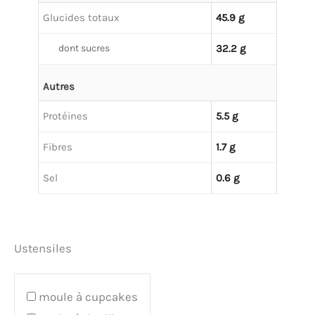
Glucides totaux
45.9 g
dont sucres
32.2 g
Autres
Protéines
5.5 g
Fibres
1.7 g
Sel
0.6 g
Ustensiles
moule à cupcakes