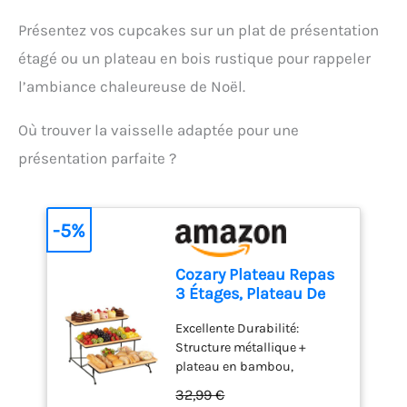
idéal pour un anniversaire,
changement rapide des
un anniversaire et Pâques.
Présentez vos cupcakes sur un plat de présentation
accessoires. Compact et
Vous obtiendrez un kit
pratique pour un usage
étagé ou un plateau en bois rustique pour rappeler
complet de cuisson de
quotidien : Léger, doté d'un
gâteaux pour cuire
l’ambiance chaleureuse de Noël.
câble de 1 mètre et d'un
n'importe quel gâteau en
design compact, ce mixeur
tant que débutant et
Où trouver la vaisselle adaptée pour une
est facile à ranger et
professionnel
parfait pour toutes vos
présentation parfaite ?
tâches de cuisine.
-5%
Cozary Plateau Repas
3 Étages, Plateau De
Service Bois
Excellente Durabilité:
28.9x12.5x1.2cm,
Structure métallique +
Support Gateau,
plateau en bambou,
Support en Métal Noir,
durable, résistant aux
Plats Et Plateaux,
32,99 €
chutes, garantissant la