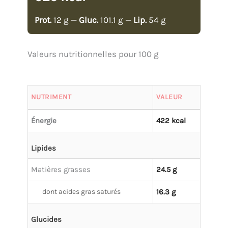
Prot.
12 g —
Gluc.
101.1 g —
Lip.
54 g
Valeurs nutritionnelles pour 100 g
NUTRIMENT
VALEUR
Énergie
422 kcal
Lipides
Matières grasses
24.5 g
dont acides gras saturés
16.3 g
Glucides