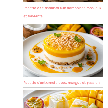
Recette de financiers aux framboises moelleux
et fondants
Recette d’entremets coco, mangue et passion