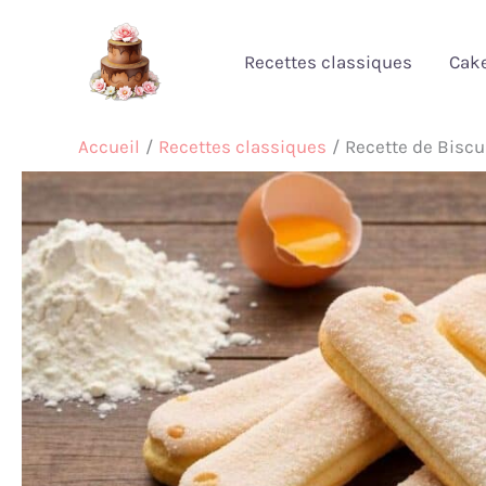
Aller
au
Recettes classiques
Cak
contenu
Accueil
Recettes classiques
Recette de Biscui