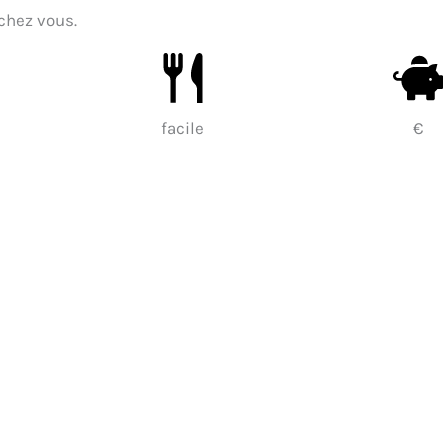
chez vous.
facile
€