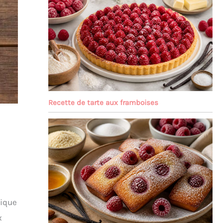
Recette de tarte aux framboises
sique
x