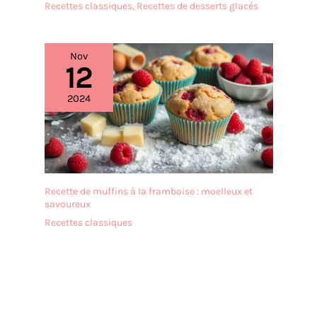
Recettes classiques
,
Recettes de desserts glacés
DIMENSIONS ET
POLYVALENCE ⇢ Avec 40 x
30 x 0,1 cm et une
Nov
épaisseur de 2 mm, cette
12
cloche rectangulaire en
carton est idéale pour les
2024
gâteaux d’anniversaire, les
gâteaux en forme de
chiffres ou de lettres, les
stols, les speculoos, les
biscuits, les cupcakes ou
autres gourmandises. Une
plaque à gâteaux légère et
Recette de muffins à la framboise : moelleux et
savoureux
élégante qui présente vos
créations de pâtisserie
Recettes classiques
avec élégance. FABRIQUÉ
EN EUROPE &
RESPECTUEUX DE
L'ENVIRONNEMENT ⇢ De la
matière première à la
fabrication en passant par