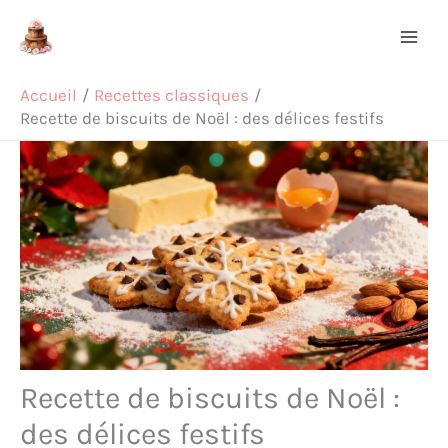
Aller
Rechercher
au
contenu
Accueil
Recettes classiques
Recette de biscuits de Noël : des délices festifs
Recette de biscuits de Noël :
des délices festifs