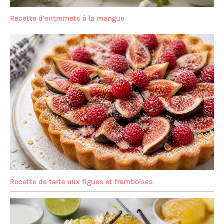
noir, argent ou or-argent.
En outre, vous trouverez
Recette d’entremets à la mangue
des boîtes adaptées pour
les gâteaux, les tartes, les
pains d'épices, les stollen,
les cupcakes ou les
biscuits de différentes
tailles, en blanc ou en
papier kraft, avec ou sans
fenêtre de visualisation,
pour transporter vos
pâtisseries en toute
sécurité.
Recette de tarte aux figues et framboises