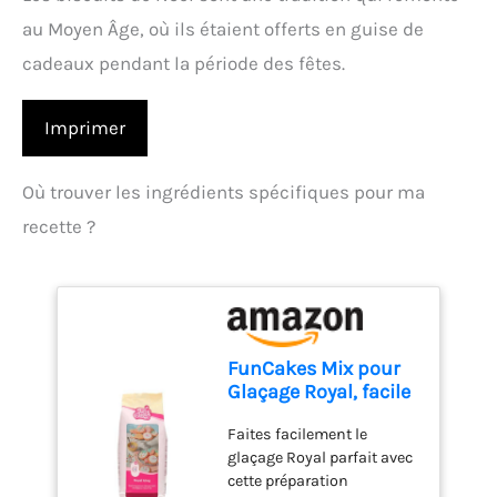
au Moyen Âge, où ils étaient offerts en guise de
cadeaux pendant la période des fêtes.
Imprimer
Où trouver les ingrédients spécifiques pour ma
recette ?
FunCakes Mix pour
Glaçage Royal, facile
à utiliser, pour la
Faites facilement le
décoration de
glaçage Royal parfait avec
gâteaux et de
cette préparation
biscuits, beau