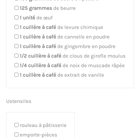
125
grammes
de beurre
1
unité
de œuf
1
cuillère à café
de levure chimique
1
cuillère à café
de cannelle en poudre
1
cuillère à café
de gingembre en poudre
1/2
cuillère à café
de clous de girofle moulus
1/4
cuillère à café
de noix de muscade râpée
1
cuillère à café
de extrait de vanille
Ustensiles
rouleau à pâtisserie
emporte-pièces