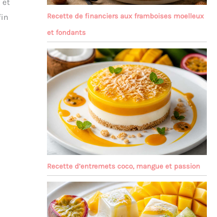
 et
Recette de financiers aux framboises moelleux
fin
et fondants
Recette d’entremets coco, mangue et passion