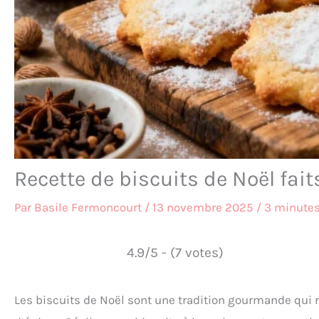
Recette de biscuits de Noël fai
Par
Basile Fermoncourt
/
13 novembre 2025
/
3 minutes
4.9/5 - (7 votes)
Les biscuits de Noël sont une tradition gourmande qu