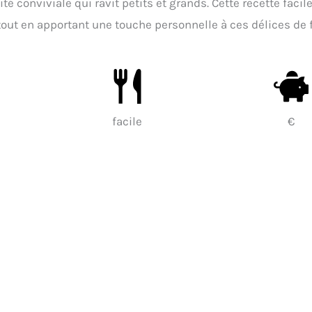
té conviviale qui ravit petits et grands. Cette recette facile
 tout en apportant une touche personnelle à ces délices de 
facile
€