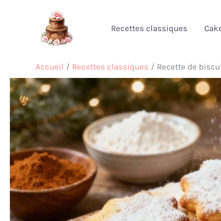
Aller
au
Recettes classiques
Cak
contenu
Accueil
Recettes classiques
Recette de biscu