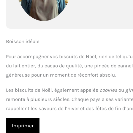
Boisson idéale
Pour accompagner vos biscuits de Noël, rien de tel qu’
du lait entier, du cacao de qualité, une pincée de canne
généreuse pour un moment de réconfort absolu.
Les biscuits de Noël, également appelés
cookies
ou
gin
remonte à plusieurs siècles. Chaque pays a ses variante
rappellent les saveurs de l’hiver et des fêtes de fin d’an
Imprimer