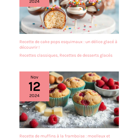
2024
Recette de cake pops esquimaux : un délice glacé à
découvrir !
Recettes classiques
,
Recettes de desserts glacés
Nov
12
2024
Recette de muffins à la framboise : moelleux et