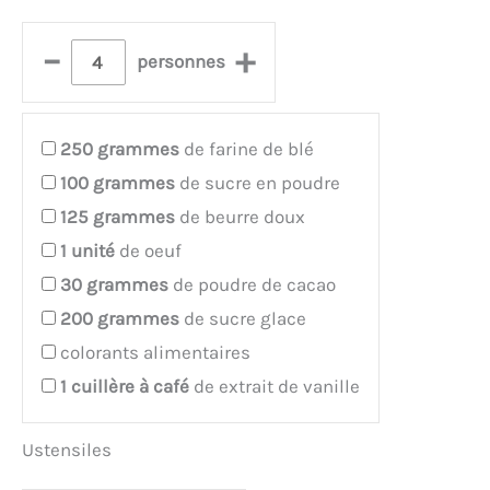
–
+
personnes
250
grammes
de farine de blé
100
grammes
de sucre en poudre
125
grammes
de beurre doux
1
unité
de oeuf
30
grammes
de poudre de cacao
200
grammes
de sucre glace
colorants alimentaires
1
cuillère à café
de extrait de vanille
Ustensiles