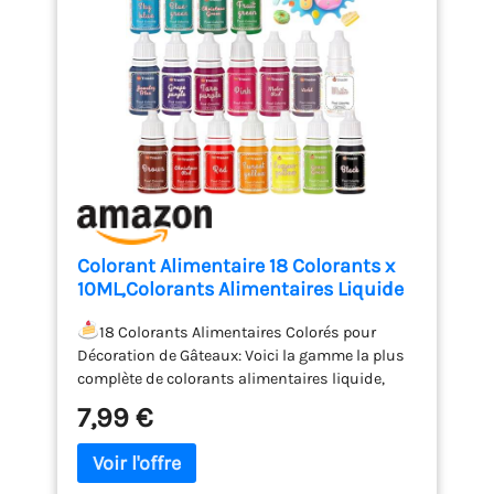
Colorant Alimentaire 18 Colorants x
10ML,Colorants Alimentaires Liquide
Haute Concentré Nourriture Dye pour
Décoration de
18 Colorants Alimentaires Colorés pour
Gâteaux,Fondant,Oeufs de
Décoration de Gâteaux: Voici la gamme la plus
Pâques,Pâtisserie,Glaçage,Cuisson,Sli
complète de colorants alimentaires liquide,
me Savon DIY
toutes les couleurs sont spécialement conçues
7,99 €
par le maître des desserts. 18 colorants
alimentaires virbant hautement concentrés,
notamment: rouge, rose, blanc, noir, brun, vert