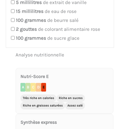
5
millilitres
de extrait de vanille
15
millilitres
de eau de rose
100
grammes
de beurre salé
2
gouttes
de colorant alimentaire rose
100
grammes
de sucre glace
Analyse nutritionnelle
Nutri-Score E
A
B
C
D
E
Très riche en calories
Riche en sucres
Riche en graisses saturées
Assez salé
Synthèse express