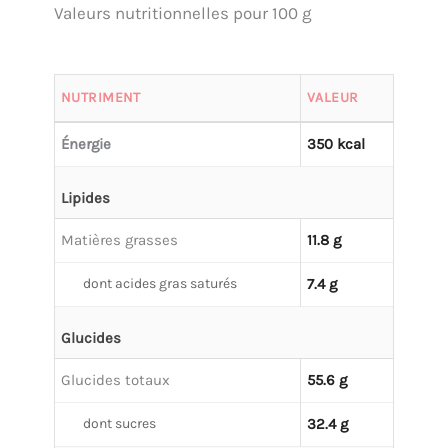
Valeurs nutritionnelles pour 100 g
NUTRIMENT
VALEUR
Énergie
350 kcal
Lipides
Matières grasses
11.8 g
dont acides gras saturés
7.4 g
Glucides
Glucides totaux
55.6 g
dont sucres
32.4 g