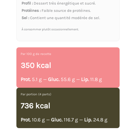
Profil :
Dessert très énergétique et sucré.
Protéines :
Faible source de protéines.
Sel :
Contient une quantité modérée de sel.
À consommer plutôt occasionnellement.
Par 100 g de recette
350 kcal
Prot.
5.1 g —
Gluc.
55.6 g —
Lip.
11.8 g
Par portion (4 parts)
736 kcal
Prot.
10.6 g —
Gluc.
116.7 g —
Lip.
24.8 g