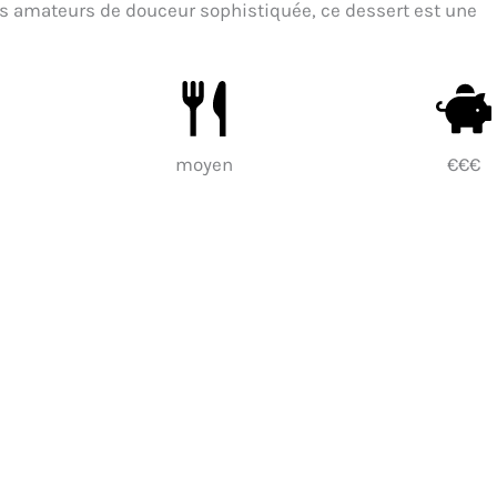
es amateurs de douceur sophistiquée, ce dessert est une
moyen
€€€