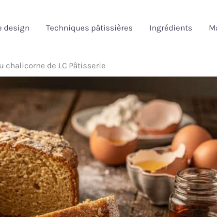
e design
Techniques pâtissières
Ingrédients
Ma
u chalicorne de LC Pâtisserie