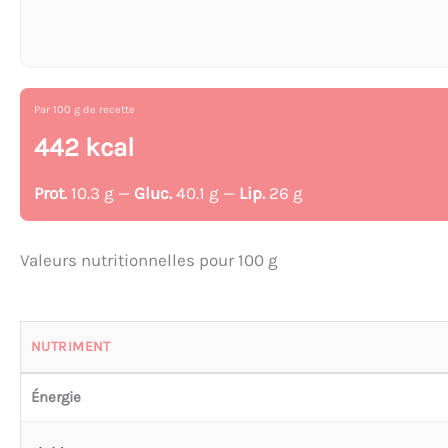
Par 100 g de recette
442 kcal
Prot.
10.3 g —
Gluc.
40.1 g —
Lip.
26 g
Valeurs nutritionnelles pour 100 g
NUTRIMENT
Énergie