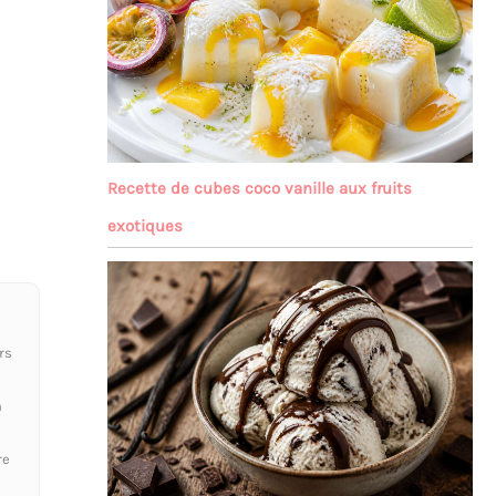
Recette de cubes coco vanille aux fruits
exotiques
rs
n
re