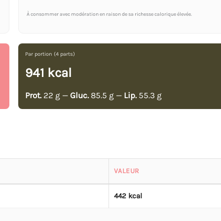
À consommer avec modération en raison de sa richesse calorique élevée.
Par portion (4 parts)
941 kcal
Prot.
22 g —
Gluc.
85.5 g —
Lip.
55.3 g
VALEUR
442 kcal