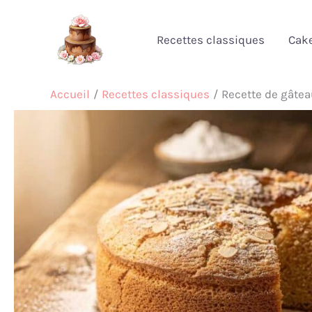
Aller
au
Recettes classiques
Cak
contenu
Accueil
Recettes classiques
Recette de gâtea