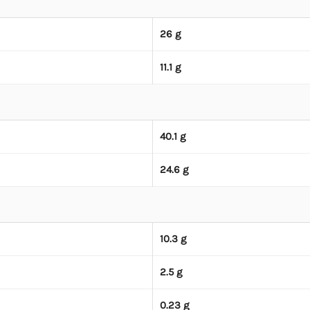
26 g
11.1 g
40.1 g
24.6 g
10.3 g
2.5 g
0.23 g