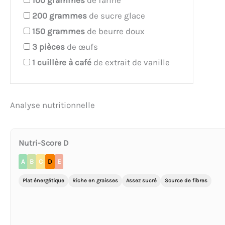
100
grammes
de farine
200
grammes
de sucre glace
150
grammes
de beurre doux
3
pièces
de œufs
1
cuillère à café
de extrait de vanille
Analyse nutritionnelle
Nutri-Score D
A
B
C
D
E
Plat énergétique
Riche en graisses
Assez sucré
Source de fibres