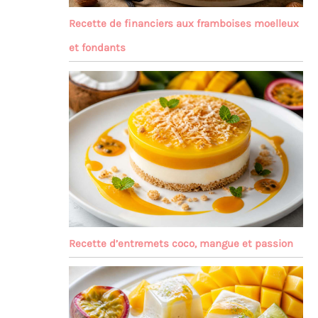
Recette de financiers aux framboises moelleux
et fondants
Recette d’entremets coco, mangue et passion