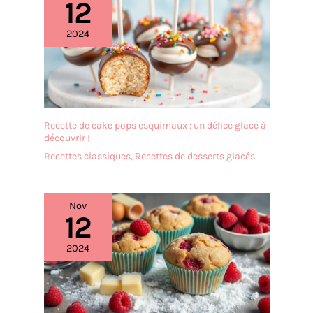
12
2024
Recette de cake pops esquimaux : un délice glacé à
découvrir !
Recettes classiques
,
Recettes de desserts glacés
Nov
12
2024