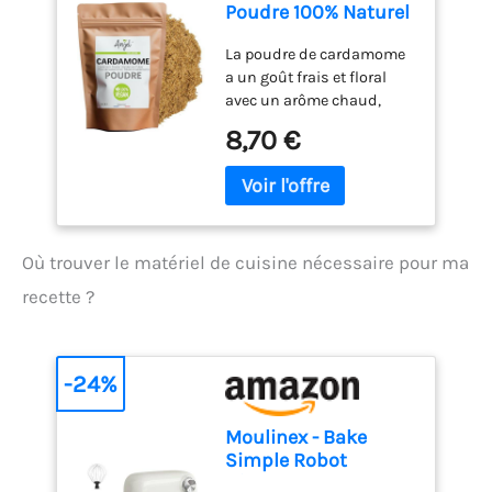
Poudre 100% Naturel
- Graines de
La poudre de cardamome
Cardamome
a un goût frais et floral
Moulues - NCA (50)
avec un arôme chaud,
puissant et épicé. La
8,70 €
poudre est la graine noire
moulue de la gousse de
cardamome verte. La
cardamome renforce les
saveurs salées et sucrées.
Où trouver le matériel de cuisine nécessaire pour ma
C'est un assaisonnement
dans les plats de la
recette ?
cuisine indienne,
scandinave et du
magrheb. La cardamome
en poudre est utilisée pour
-24%
ajouter une saveur
supplémentaire aux
Moulinex - Bake
pâtisseries, telles que les
Simple Robot
gâteaux de Noël, les
Pâtissier compact