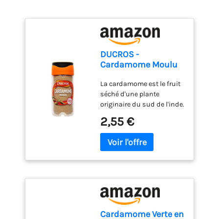
DUCROS -
Cardamome Moulu
35 g
La cardamome est le fruit
séché d'une plante
originaire du sud de l'inde.
Capsule qui renferme des
2,55 €
graines à la saveur
chaude et camphrée
Cardamome moulue
Conditionné en france
Cardamome Verte en