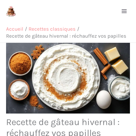
Aller
Rechercher
au
contenu
Accueil
Recettes classiques
Recette de gâteau hivernal : réchauffez vos papilles
Recette de gâteau hivernal :
réchauffez vos papilles