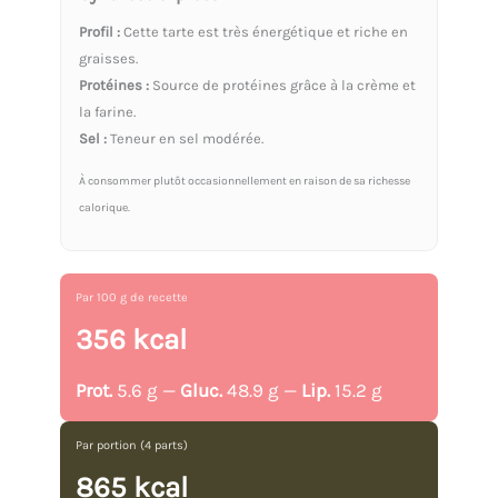
Profil :
Cette tarte est très énergétique et riche en
graisses.
Protéines :
Source de protéines grâce à la crème et
la farine.
Sel :
Teneur en sel modérée.
À consommer plutôt occasionnellement en raison de sa richesse
calorique.
Par 100 g de recette
356 kcal
Prot.
5.6 g —
Gluc.
48.9 g —
Lip.
15.2 g
Par portion (4 parts)
865 kcal