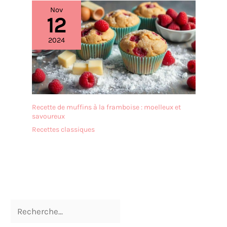
présentoir à gâteaux est
Nov
fabriqué dans un
12
matériau de haute qualité
et n'absorbe ni les odeurs
2024
ni les taches. Il peut être
rincé avec un peu de
liquide vaisselle et d'eau et
est très facile à entretenir.
Afin de prolonger sa durée
de vie, il est recommandé
Recette de muffins à la framboise : moelleux et
de ne pas le nettoyer au
savoureux
lave-vaisselle. Après le
Recettes classiques
nettoyage, il doit être
séché afin de le garder au
sec. ✔[Remarque
importante] : si vous
rencontrez des difficultés,
n'hésitez pas à nous
contacter. Nous vous
répondrons dans les 24
heures.