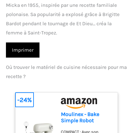
Micka en 1955, inspirée par une recette familiale
polonaise. Sa popularité a explosé grâce à Brigitte
Bardot pendant le tournage de Et Dieu… créa la
femme à Saint-Tropez.
Imprimer
Où trouver le matériel de cuisine nécessaire pour ma
recette ?
-24%
Moulinex - Bake
Simple Robot
Pâtissier compact
COMPACT : Avec son
fouet, batteur et