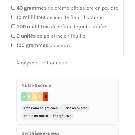
40
grammes
de crème pâtissière en poudre
10
millilitres
de eau de fleur d’oranger
200
millilitres
de crème liquide entière
2
unités
de gélatine en feuille
100
grammes
de beurre
Analyse nutritionnelle
Nutri-Score E
A
B
C
D
E
Très riche en graisses
Riche en sucres
Faible en fibres
Énergétique
Synthèse express