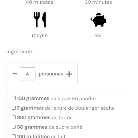
40 minutes
30 minutes
moyen
€€
Ingrédients
–
+
personnes
150
grammes
de sucre en poudre
7
grammes
de levure de boulanger sèche
300
grammes
de farine
50
grammes
de sucre perlé
100
millilitres
de lait