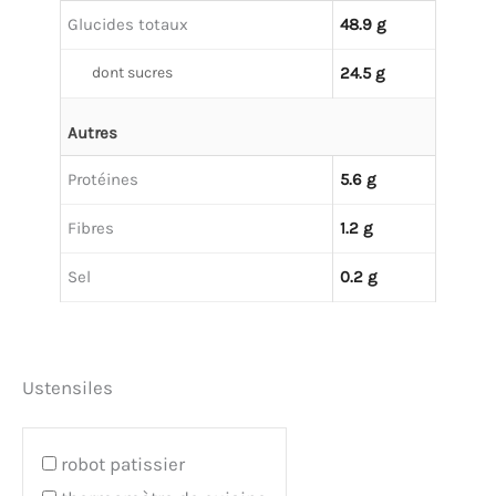
Glucides totaux
48.9 g
dont sucres
24.5 g
Autres
Protéines
5.6 g
Fibres
1.2 g
Sel
0.2 g
Ustensiles
robot patissier