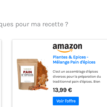
iques pour ma recette ?
Plantes & Epices -
Mélange Pain d'épices
Naturel- Sachet Fraîcheur
C'est un assemblage d'épices
Hermétique Refermable
diverses pour la préparation du
(250g)
traditionnel pain d'épices. Bien
évidemment, son usage premier
13,99 €
est la réalisation de la recette du
même nom : le pain d'épices !
Cependant, il peut se rapprocher
d'autres mélanges de type cinq