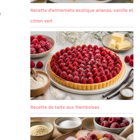
Recette d’entremets exotique ananas, vanille et
e
citron vert
Recette de tarte aux framboises