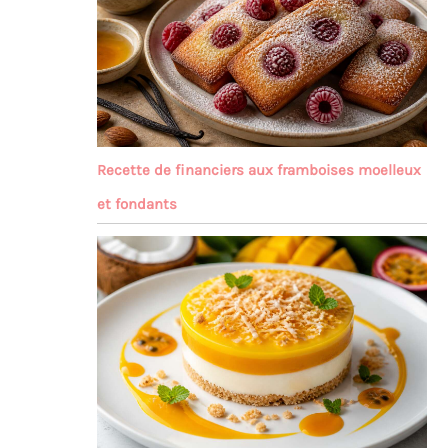
Recette de financiers aux framboises moelleux
et fondants