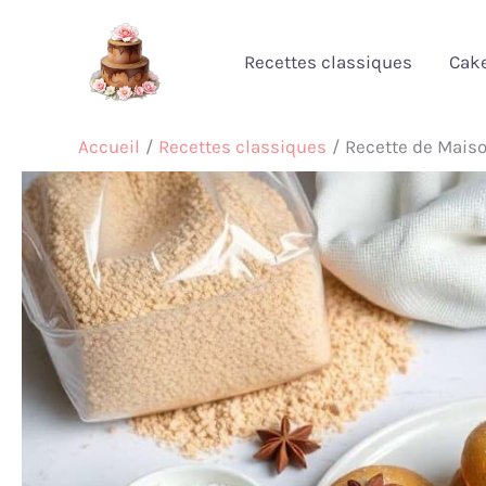
Aller
au
Recettes classiques
Cak
contenu
Accueil
Recettes classiques
Recette de Mais