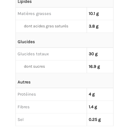
Lipides
Matières grasses
10.1 g
dont acides gras saturés
3.8 g
Glucides
Glucides totaux
30 g
dont sucres
16.9 g
Autres
Protéines
4 g
Fibres
1.4 g
Sel
0.25 g