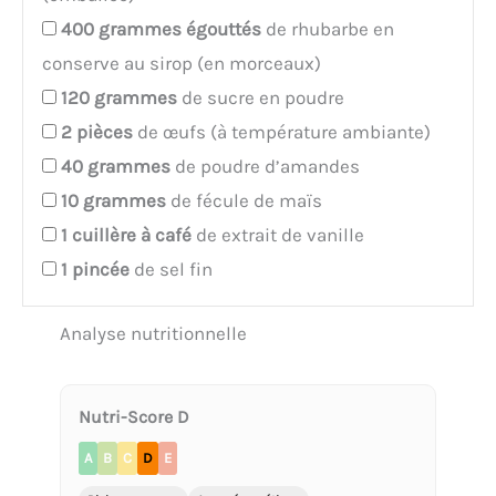
400
grammes égouttés
de rhubarbe en
conserve au sirop (en morceaux)
120
grammes
de sucre en poudre
2
pièces
de œufs (à température ambiante)
40
grammes
de poudre d’amandes
10
grammes
de fécule de maïs
1
cuillère à café
de extrait de vanille
1
pincée
de sel fin
Analyse nutritionnelle
Nutri-Score D
A
B
C
D
E