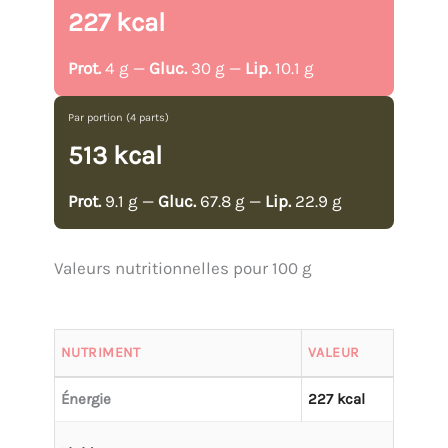
227 kcal
Prot.
4 g —
Gluc.
30 g —
Lip.
10.1 g
Par portion (4 parts)
513 kcal
Prot.
9.1 g —
Gluc.
67.8 g —
Lip.
22.9 g
Valeurs nutritionnelles pour 100 g
NUTRIMENT
VALEUR
Énergie
227 kcal