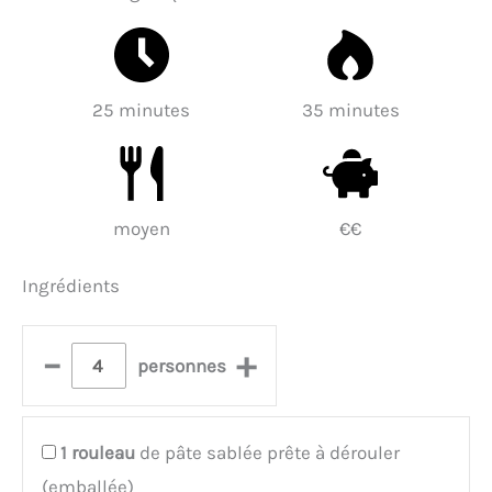
25 minutes
35 minutes
moyen
€€
Ingrédients
–
+
personnes
1
rouleau
de pâte sablée prête à dérouler
(emballée)