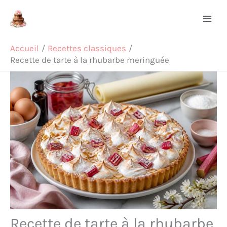
Aller
Rechercher
au
contenu
Accueil
Recettes classiques
Recette de tarte à la rhubarbe meringuée
Recette de tarte à la rhubarbe