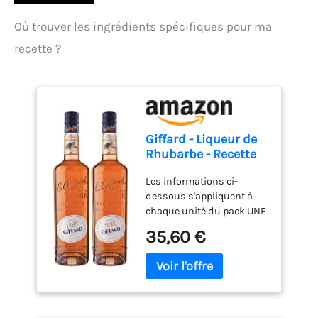
Où trouver les ingrédients spécifiques pour ma
recette ?
Giffard - Liqueur de
Rhubarbe - Recette
Française - Intense
Les informations ci-
et Fruitée - 70 Cl (Lot
dessous s'appliquent à
de 2)
chaque unité du pack UNE
LIQUEUR INTENSE :
35,60 €
Rhubarbe est une liqueur
à la séduisante robe rose
brique très légèrement
opaque. Son parfum
intense, typique de la
rhubarbe, est la touche