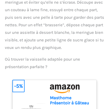
présente des problèmes
meringue et éviter qu’elle ne s’écrase. Découpe avec
pouvez l'utiliser en toute
de qualité, veuillez nous
confiance pour les
un couteau à lame fine, essuyé entre chaque part,
contacter dès que
snacks,la décoration de
possible. Nous
puis sers avec une pelle à tarte pour garder des parts
gâteaux,les desserts et la
apporterons une solution
pâtisserie.
Large
nettes. Pour un effet “brasserie”, dépose chaque part
satisfaisante Facile à
utilisation:Avec notre
utiliser: Le jeu de douilles
sur une assiette à dessert blanche, la meringue bien
poche à douille jetable,
patisserie est pratique à
vous aurez plus de plaisir
visible, et ajoute une petite ligne de sucre glace si tu
installer, il suffit d'appuyer
à faire de la
sur votre poche à douille
veux un rendu plus graphique.
pâtisserie,accompagnez
en silicone, il créera un
vos enfants pour réaliser
glaçage à partir de la buse
Où trouver la vaisselle adaptée pour une
de nombreuses friandises
de décoration et vous
et soyez parfait pour
présentation parfaite ?
pourrez créer de beaux
Pâques, Noël, les fêtes de
boutons floraux comme
famille, etc.
Conseils de
vous le souhaitez Sécurité
chaleur:Veillez à ne pas
des Matériaux: Tous les
-5%
couper trop de la poche à
accessoires répondent
douille, sinon l'ouverture
aux normes alimentaires,
de la poche à douille ne
fabriqués en acier
Masthome
peut pas serrer l'ouverture
inoxydable 304 de qualité
Présentoir à Gâteau
de la poche à douille.Les
alimentaire de haute
Sur Pied avec