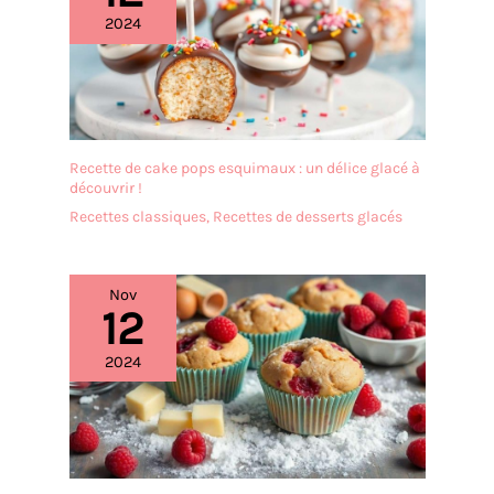
2024
Recette de cake pops esquimaux : un délice glacé à
découvrir !
Recettes classiques
,
Recettes de desserts glacés
Nov
12
2024