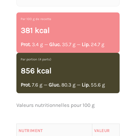
Par 100 g de recette
381 kcal
Prot.
3.4 g —
Gluc.
35.7 g —
Lip.
24.7 g
Par portion (4 parts)
856 kcal
Prot.
7.6 g —
Gluc.
80.3 g —
Lip.
55.6 g
Valeurs nutritionnelles pour 100 g
NUTRIMENT
VALEUR