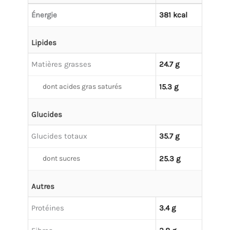
Énergie
381 kcal
Lipides
Matières grasses
24.7 g
dont acides gras saturés
15.3 g
Glucides
Glucides totaux
35.7 g
dont sucres
25.3 g
Autres
Protéines
3.4 g