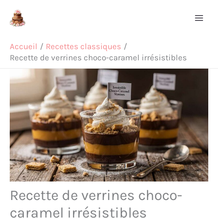
Aller
Rechercher
au
contenu
Accueil
Recettes classiques
Recette de verrines choco-caramel irrésistibles
Recette de verrines choco-
caramel irrésistibles