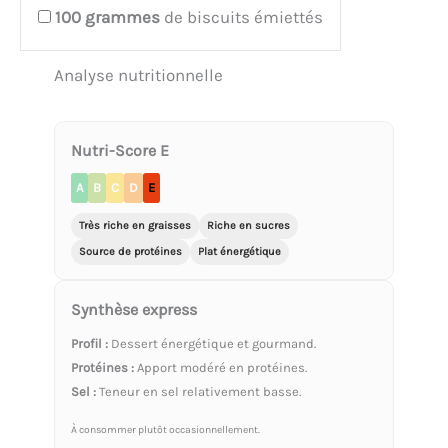
100
grammes
de biscuits émiettés
Analyse nutritionnelle
Nutri-Score E
A
B
C
D
E
Très riche en graisses
Riche en sucres
Source de protéines
Plat énergétique
Synthèse express
Profil :
Dessert énergétique et gourmand.
Protéines :
Apport modéré en protéines.
Sel :
Teneur en sel relativement basse.
À consommer plutôt occasionnellement.