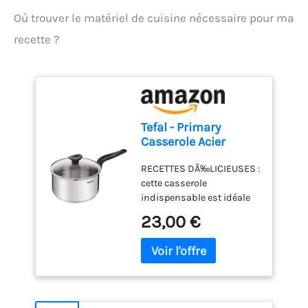
Où trouver le matériel de cuisine nécessaire pour ma
recette ?
Tefal - Primary
Casserole Acier
Inoxydable avec
RECETTES DÃ‰LICIEUSES :
Couvercle - 20 cm - 3
cette casserole
L
indispensable est idéale
pour faire cuire les repas
23,00 €
quotidiens comme les
ptes ou le riz ainsi que
pour faire mijoter, bouillir,
et cuisiner des sauces
GARANTIE 10 ANS :
casserole en acier