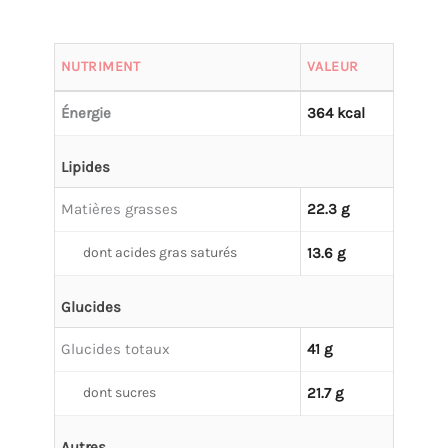
NUTRIMENT
VALEUR
Énergie
364 kcal
Lipides
Matières grasses
22.3 g
dont acides gras saturés
13.6 g
Glucides
Glucides totaux
41 g
dont sucres
21.7 g
Autres