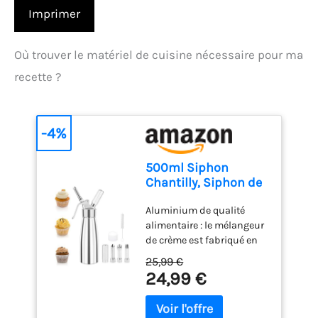
Imprimer
Où trouver le matériel de cuisine nécessaire pour ma
recette ?
-4%
500ml Siphon
Chantilly, Siphon de
Chantilly Decorating
Aluminium de qualité
Gâteaux et Desserts,
alimentaire : le mélangeur
Syphon à crème en
de crème est fabriqué en
Aluminium avec 3
aluminium de qualité
Douilles en Acier
25,99 €
alimentaire, ce qui lui
Inoxydable et 1
24,99 €
confère une excellente
Brosse de Nettoyage,
durabilité et stabilité.
pour Mousses et
L'ouverture de la bouteille
Crèmes