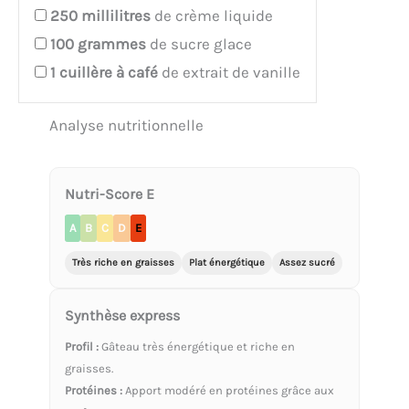
250
millilitres
de crème liquide
100
grammes
de sucre glace
1
cuillère à café
de extrait de vanille
Analyse nutritionnelle
Nutri-Score E
A
B
C
D
E
Très riche en graisses
Plat énergétique
Assez sucré
Synthèse express
Profil :
Gâteau très énergétique et riche en
graisses.
Protéines :
Apport modéré en protéines grâce aux