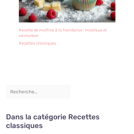
rincé avec un peu de
liquide vaisselle et d'eau et
est très facile à entretenir.
Afin de prolonger sa durée
de vie, il est recommandé
Recette de muffins à la framboise : moelleux et
de ne pas le nettoyer au
savoureux
lave-vaisselle. Après le
Recettes classiques
nettoyage, il doit être
séché afin de le garder au
sec. ✔[Remarque
importante] : si vous
rencontrez des difficultés,
n'hésitez pas à nous
contacter. Nous vous
répondrons dans les 24
heures.
Dans la catégorie Recettes
classiques