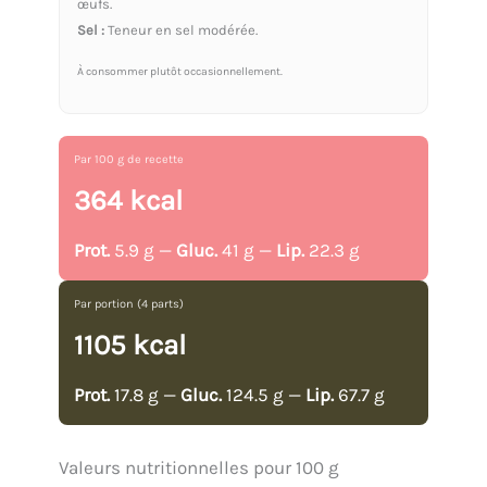
œufs.
Sel :
Teneur en sel modérée.
À consommer plutôt occasionnellement.
Par 100 g de recette
364 kcal
Prot.
5.9 g —
Gluc.
41 g —
Lip.
22.3 g
Par portion (4 parts)
1105 kcal
Prot.
17.8 g —
Gluc.
124.5 g —
Lip.
67.7 g
Valeurs nutritionnelles pour 100 g