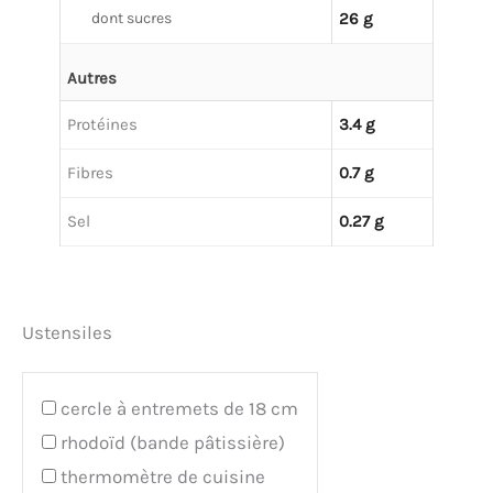
dont sucres
26 g
Autres
Protéines
3.4 g
Fibres
0.7 g
Sel
0.27 g
Ustensiles
cercle à entremets de 18 cm
rhodoïd (bande pâtissière)
thermomètre de cuisine