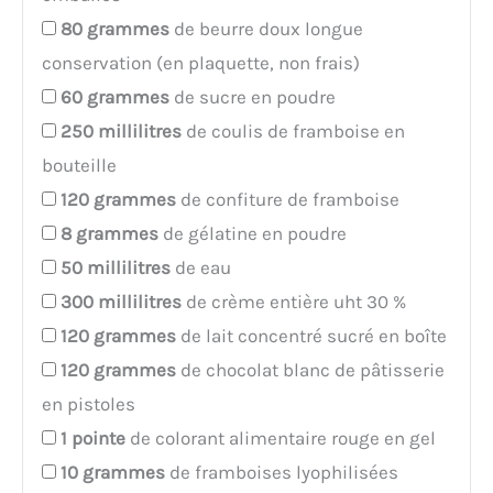
80
grammes
de beurre doux longue
conservation (en plaquette, non frais)
60
grammes
de sucre en poudre
250
millilitres
de coulis de framboise en
bouteille
120
grammes
de confiture de framboise
8
grammes
de gélatine en poudre
50
millilitres
de eau
300
millilitres
de crème entière uht 30 %
120
grammes
de lait concentré sucré en boîte
120
grammes
de chocolat blanc de pâtisserie
en pistoles
1
pointe
de colorant alimentaire rouge en gel
10
grammes
de framboises lyophilisées