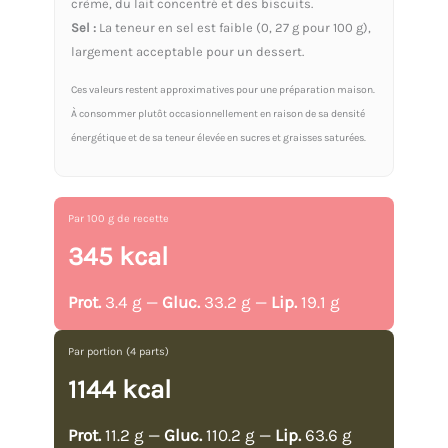
crème, du lait concentré et des biscuits.
Sel :
La teneur en sel est faible (0, 27 g pour 100 g),
largement acceptable pour un dessert.
Ces valeurs restent approximatives pour une préparation maison.
À consommer plutôt occasionnellement en raison de sa densité
énergétique et de sa teneur élevée en sucres et graisses saturées.
Par 100 g de recette
345 kcal
Prot.
3.4 g —
Gluc.
33.2 g —
Lip.
19.1 g
Par portion (4 parts)
1144 kcal
Prot.
11.2 g —
Gluc.
110.2 g —
Lip.
63.6 g