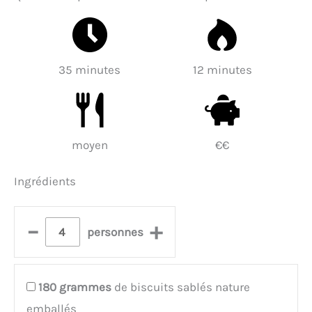
35 minutes
12 minutes
moyen
€€
Ingrédients
–
+
personnes
180
grammes
de biscuits sablés nature
emballés