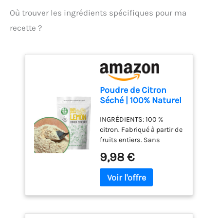
Où trouver les ingrédients spécifiques pour ma
recette ?
Poudre de Citron
Séché | 100% Naturel
Fruit Sec The Citron |
INGRÉDIENTS: 100 %
Ingrédients de
citron. Fabriqué à partir de
Cuisine | Epicerie
fruits entiers. Sans
Alimentaire Arome
additifs, conservateurs,
Alimentaire Arome
9,98 €
colorants ou arômes.
Citron | Pure Lemon
FABRIQUÉ EN ESPAGNE à
Fruit Powder (poudre
partir de citrons
fine)
espagnols locaux. Citrons
entiers simplement
séchés, broyés en poudre