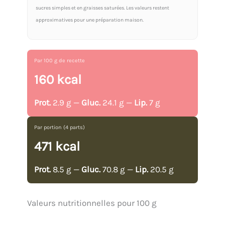
sucres simples et en graisses saturées. Les valeurs restent
approximatives pour une préparation maison.
Par 100 g de recette
160 kcal
Prot.
2.9 g —
Gluc.
24.1 g —
Lip.
7 g
Par portion (4 parts)
471 kcal
Prot.
8.5 g —
Gluc.
70.8 g —
Lip.
20.5 g
Valeurs nutritionnelles pour 100 g