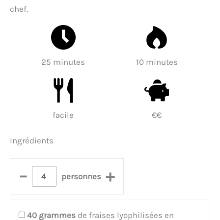
chef.
25 minutes
10 minutes
facile
€€
Ingrédients
–
+
personnes
40
grammes
de fraises lyophilisées en