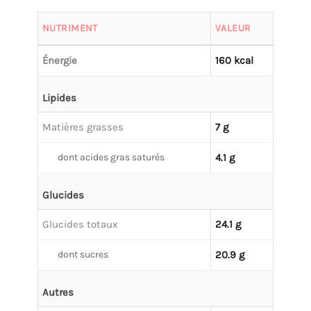
NUTRIMENT
VALEUR
Énergie
160 kcal
Lipides
Matières grasses
7 g
dont acides gras saturés
4.1 g
Glucides
Glucides totaux
24.1 g
dont sucres
20.9 g
Autres