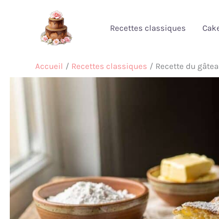
Aller
au
Recettes classiques
Cak
contenu
Accueil
Recettes classiques
Recette du gâtea