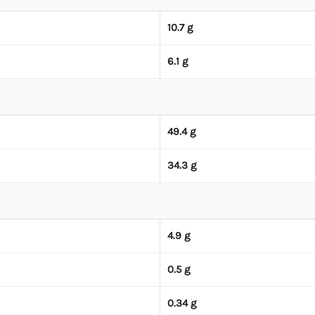
10.7 g
6.1 g
49.4 g
34.3 g
4.9 g
0.5 g
0.34 g