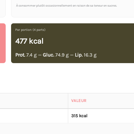
À consommer plutôt occasionnellement en raison de sa teneur en sucres.
Par portion (4 parts)
477 kcal
Prot.
7.4 g —
Gluc.
74.9 g —
Lip.
16.3 g
VALEUR
315 kcal