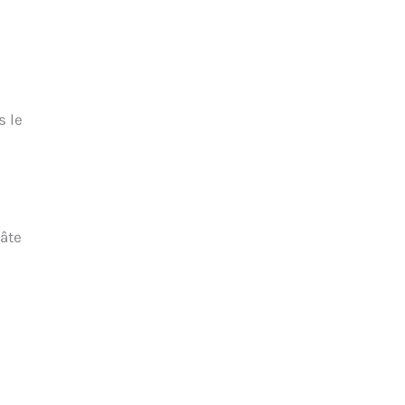
s le
pâte