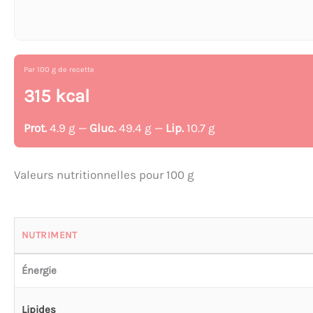
Par 100 g de recette
315 kcal
Prot.
4.9 g —
Gluc.
49.4 g —
Lip.
10.7 g
Valeurs nutritionnelles pour 100 g
NUTRIMENT
Énergie
Lipides