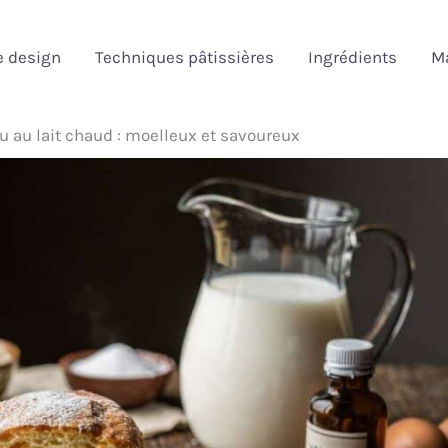
e design
Techniques pâtissières
Ingrédients
Ma
u au lait chaud : moelleux et savoureux