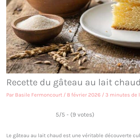
Recette du gâteau au lait chaud
Par
Basile Fermoncourt
/
8 février 2026
/
3 minutes de 
5/5 - (9 votes)
Le gâteau au lait chaud est une véritable découverte c