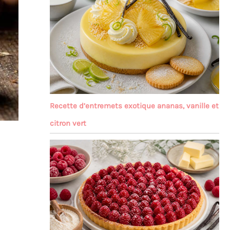
Recette d’entremets exotique ananas, vanille et
citron vert