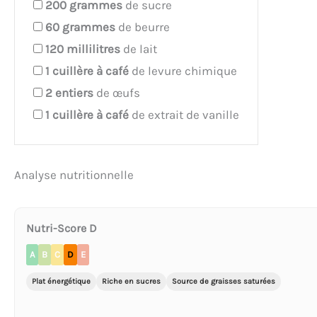
200
grammes
de sucre
60
grammes
de beurre
120
millilitres
de lait
1
cuillère à café
de levure chimique
2
entiers
de œufs
1
cuillère à café
de extrait de vanille
Analyse nutritionnelle
Nutri-Score D
A
B
C
D
E
Plat énergétique
Riche en sucres
Source de graisses saturées