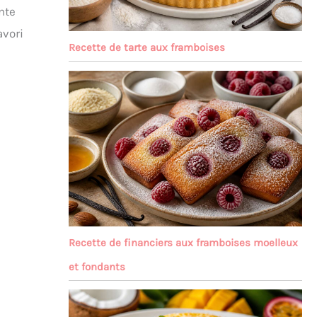
nte
avori
Recette de tarte aux framboises
Recette de financiers aux framboises moelleux
et fondants