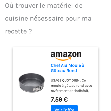
Où trouver le matériel de
cuisine nécessaire pour ma
recette ?
Chef Aid Moule à
Gâteau Rond
Amovible,
USAGE QUOTIDIEN : Ce
Antiadhésif avec
moule à gâteau rond avec
Base Démontable
revêtement antiadhésif,
pour Démoulage
facile à nettoyer, convient
Facile, Adapté au
7,59 €
pour la préparation de
Réfrigérateur et
génoises, gâteaux maison
Congélateur, Gris,