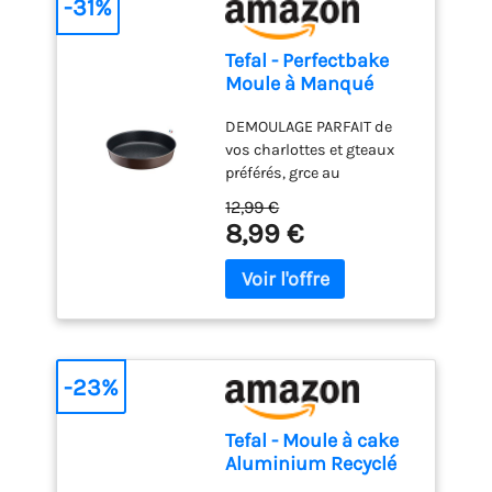
-31%
Tefal - Perfectbake
Moule à Manqué
Aluminium 100%
DEMOULAGE PARFAIT de
Recyclé - 26cm
vos charlottes et gteaux
préférés, grce au
revêtement antiadhésif
12,99 €
exclusif de ce moule
8,99 €
HAUTE RESISTANCE ET
DURABILITE : ce moule à
gteau est fabriqué en
aluminium 100 percent
recyclé, 2 fois plus
résistant que l'aluminium
classique DES RESULTATS
-23%
DE CUISSON PARFAITS :
grce à la diffusion de
Tefal - Moule à cake
chaleur homogène
Aluminium Recyclé
assurée par l'aluminium
Antiadhésif Chocolat