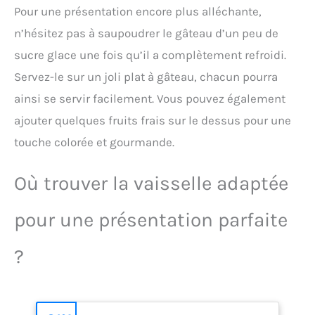
antiadhésif Une ouverture
Pour une présentation encore plus alléchante,
réchauffage des produits
facile et un démoulage
congelés lorsque
n’hésitez pas à saupoudrer le gâteau d’un peu de
réussi grce à sa charnière
nécessaire, afin de garder
et sa ceinture qui se clipse
sucre glace une fois qu’il a complètement refroidi.
les pâtisseries fraîches
La garantie de la qualité et
plus longtemps
Servez-le sur un joli plat à gâteau, chacun pourra
du savoir-faire allemand
ANTIADHÉSIF : Démoulez
ainsi se servir facilement. Vous pouvez également
facilement vos gâteaux
grâce à ce revêtement
ajouter quelques fruits frais sur le dessus pour une
antiadhésif de qualité ;
touche colorée et gourmande.
Libère les gâteaux et les
pâtisseries à chaque
utilisation ; L'antiadhésif
Où trouver la vaisselle adaptée
est sans PFAS, PTFE et BPA
DURABLE Moule à gâteau
pour une présentation parfaite
en acier au carbone avec
clip en acier ; Convient
pour réfrigérateur et
?
congélateur