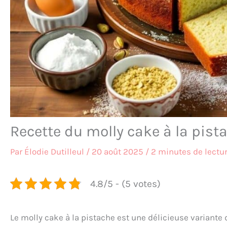
Recette du molly cake à la pista
Par
Élodie Dutilleul
/
20 août 2025
/
2 minutes de lectu
4.8/5 - (5 votes)
Le molly cake à la pistache est une délicieuse variante