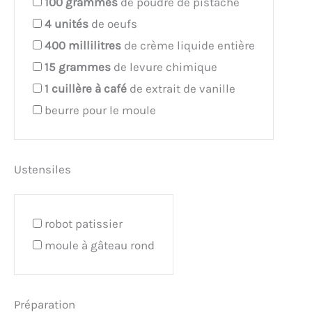
100
grammes
de poudre de pistache
4
unités
de oeufs
400
millilitres
de crème liquide entière
15
grammes
de levure chimique
1
cuillère à café
de extrait de vanille
beurre pour le moule
Ustensiles
robot patissier
moule à gâteau rond
Préparation