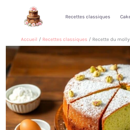
Aller
au
Recettes classiques
Cak
contenu
Accueil
Recettes classiques
Recette du molly 