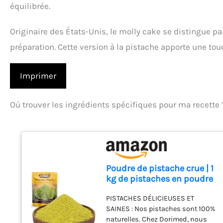
équilibrée.
Originaire des États-Unis, le molly cake se distingue pa
préparation. Cette version à la pistache apporte une touc
Imprimer
Où trouver les ingrédients spécifiques pour ma recette 
Poudre de pistache crue | 1
kg de pistaches en poudre
| Pistaches d'origine 100%
PISTACHES DÉLICIEUSES ET
naturelle | Idéal pour les
SAINES : Nos pistaches sont 100%
recettes | Sans sel | adapté
naturelles. Chez Dorimed, nous
aux végétariens et végans |