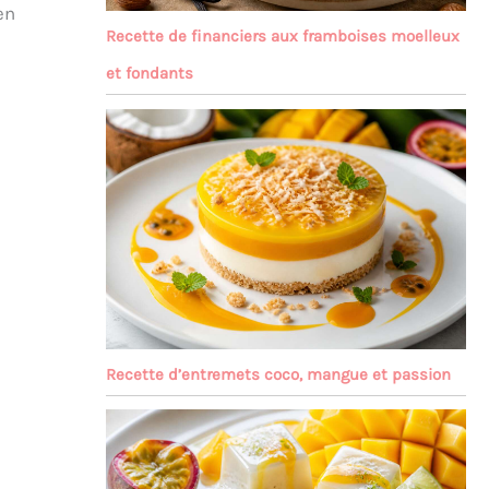
en
Recette de financiers aux framboises moelleux
et fondants
Recette d’entremets coco, mangue et passion